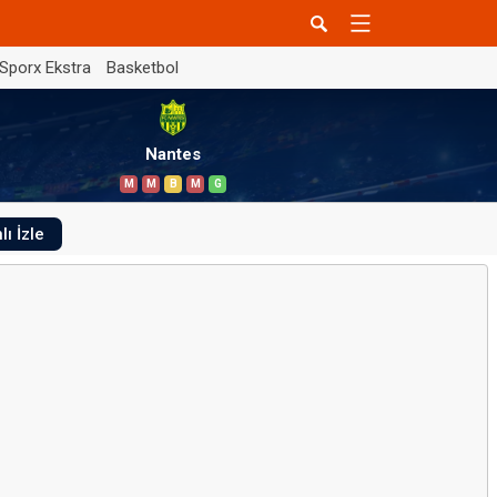
Sporx Ekstra
Basketbol
Nantes
M
M
B
M
G
lı İzle