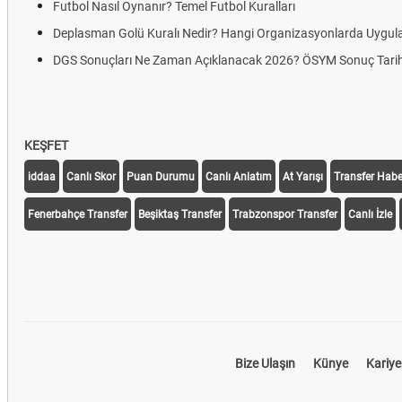
Futbol Nasıl Oynanır? Temel Futbol Kuralları
Deplasman Golü Kuralı Nedir? Hangi Organizasyonlarda Uygul
DGS Sonuçları Ne Zaman Açıklanacak 2026? ÖSYM Sonuç Tarih
KEŞFET
iddaa
Canlı Skor
Puan Durumu
Canlı Anlatım
At Yarışı
Transfer Haber
Fenerbahçe Transfer
Beşiktaş Transfer
Trabzonspor Transfer
Canlı İzle
Bize Ulaşın
Künye
Kariye