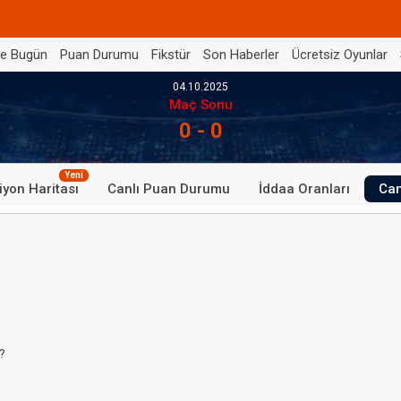
de Bugün
Puan Durumu
Fikstür
Son Haberler
Ücretsiz Oyunlar
04.10.2025
Maç Sonu
0 - 0
Yeni
iyon Haritası
Canlı Puan Durumu
İddaa Oranları
Can
?