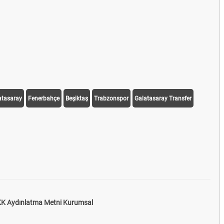
atasaray
Fenerbahçe
Beşiktaş
Trabzonspor
Galatasaray Transfer
K Aydınlatma Metni Kurumsal