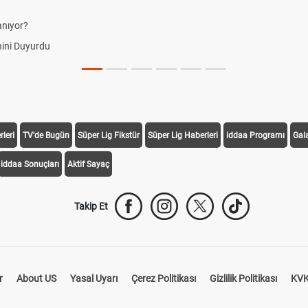
anıyor?
ini Duyurdu
leri
TV'de Bugün
Süper Lig Fikstür
Süper Lig Haberleri
iddaa Programı
Gal
iddaa Sonuçları
Aktif Sayaç
Takip Et
r
About US
Yasal Uyarı
Çerez Politikası
Gizlilik Politikası
KVK