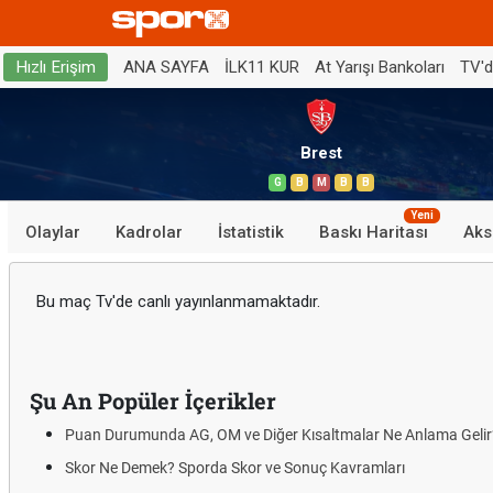
ANA SAYFA
İLK11 KUR
At Yarışı Bankoları
TV'
Hızlı Erişim
Brest
G
B
M
B
B
Yeni
Olaylar
Kadrolar
İstatistik
Baskı Haritası
Aks
Bu maç Tv'de canlı yayınlanmamaktadır.
Şu An Popüler İçerikler
Puan Durumunda AG, OM ve Diğer Kısaltmalar Ne Anlama Gelir
Skor Ne Demek? Sporda Skor ve Sonuç Kavramları