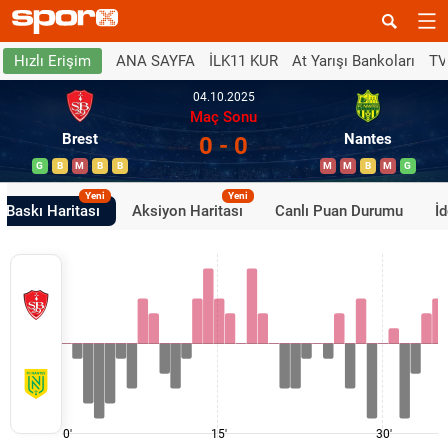
ANA SAYFA
İLK11 KUR
At Yarışı Bankoları
TV
Hızlı Erişim
04.10.2025
Maç Sonu
Brest
Nantes
0 - 0
G
B
M
B
B
M
M
B
M
G
Yeni
Yeni
Baskı Haritası
Aksiyon Haritası
Canlı Puan Durumu
İ
0'
15'
30'