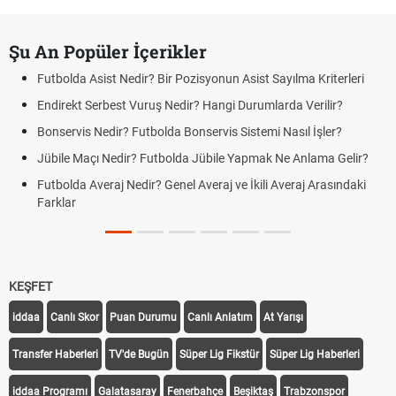
Şu An Popüler İçerikler
Futbolda Asist Nedir? Bir Pozisyonun Asist Sayılma Kriterleri
Endirekt Serbest Vuruş Nedir? Hangi Durumlarda Verilir?
Bonservis Nedir? Futbolda Bonservis Sistemi Nasıl İşler?
Jübile Maçı Nedir? Futbolda Jübile Yapmak Ne Anlama Gelir?
Futbolda Averaj Nedir? Genel Averaj ve İkili Averaj Arasındaki
Farklar
KEŞFET
iddaa
Canlı Skor
Puan Durumu
Canlı Anlatım
At Yarışı
Transfer Haberleri
TV'de Bugün
Süper Lig Fikstür
Süper Lig Haberleri
iddaa Programı
Galatasaray
Fenerbahçe
Beşiktaş
Trabzonspor