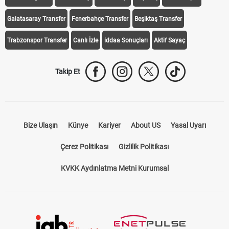
Galatasaray Transfer
Fenerbahçe Transfer
Beşiktaş Transfer
Trabzonspor Transfer
Canlı İzle
iddaa Sonuçları
Aktif Sayaç
Takip Et
Bize Ulaşın
Künye
Kariyer
About US
Yasal Uyarı
Çerez Politikası
Gizlilik Politikası
KVKK Aydınlatma Metni Kurumsal