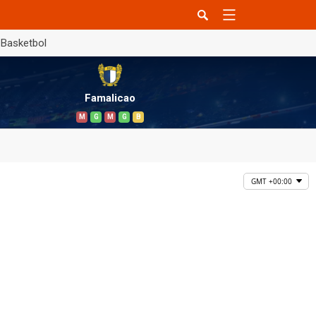
Basketbol
Famalicao
M
G
M
G
B
GMT +00:00