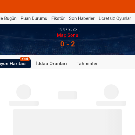
de Bugün
Puan Durumu
Fikstür
Son Haberler
Ücretsiz Oyunlar
15.07.2025
Maç Sonu
0 - 2
Yeni
iyon Haritası
İddaa Oranları
Tahminler