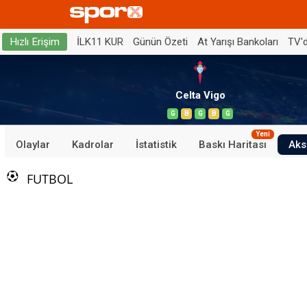
İLK11 KUR
Günün Özeti
At Yarışı Bankoları
TV'
Hızlı Erişim
Celta Vigo
G
B
G
B
G
Yeni
Olaylar
Kadrolar
İstatistik
Baskı Haritası
Aks
FUTBOL