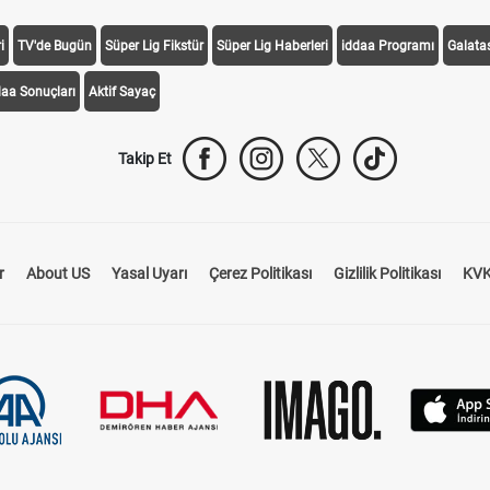
i
TV'de Bugün
Süper Lig Fikstür
Süper Lig Haberleri
iddaa Programı
Galata
daa Sonuçları
Aktif Sayaç
Takip Et
r
About US
Yasal Uyarı
Çerez Politikası
Gizlilik Politikası
KVK