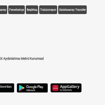
saray
Fenerbahçe
Beşiktaş
Trabzonspor
Galatasaray Transfer
K Aydınlatma Metni Kurumsal