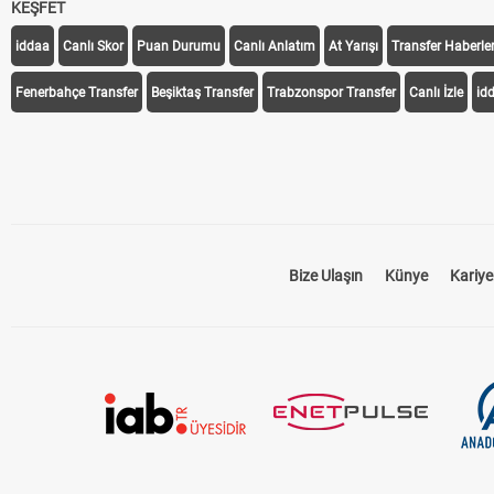
KEŞFET
iddaa
Canlı Skor
Puan Durumu
Canlı Anlatım
At Yarışı
Transfer Haberler
Fenerbahçe Transfer
Beşiktaş Transfer
Trabzonspor Transfer
Canlı İzle
id
Bize Ulaşın
Künye
Kariye