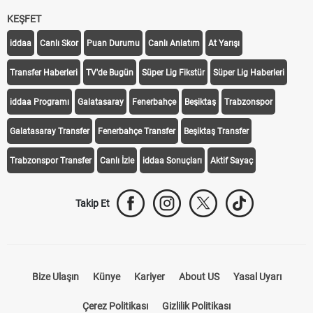
KEŞFET
iddaa
Canlı Skor
Puan Durumu
Canlı Anlatım
At Yarışı
Transfer Haberleri
TV'de Bugün
Süper Lig Fikstür
Süper Lig Haberleri
iddaa Programı
Galatasaray
Fenerbahçe
Beşiktaş
Trabzonspor
Galatasaray Transfer
Fenerbahçe Transfer
Beşiktaş Transfer
Trabzonspor Transfer
Canlı İzle
iddaa Sonuçları
Aktif Sayaç
Takip Et
Bize Ulaşın
Künye
Kariyer
About US
Yasal Uyarı
Çerez Politikası
Gizlilik Politikası