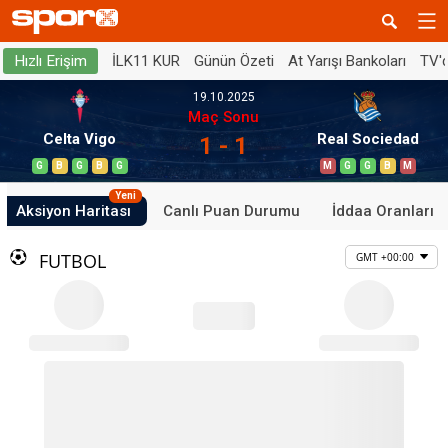
İLK11 KUR
Günün Özeti
At Yarışı Bankoları
TV'
Hızlı Erişim
19.10.2025
Maç Sonu
Celta Vigo
Real Sociedad
1 - 1
G
B
G
B
G
M
G
G
B
M
Yeni
Aksiyon Haritası
Canlı Puan Durumu
İddaa Oranları
FUTBOL
GMT +00:00