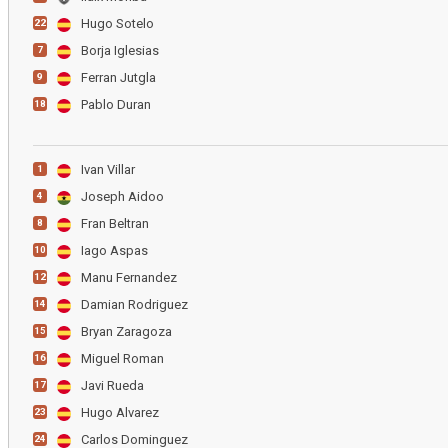
Hugo Sotelo
22
Borja Iglesias
7
Ferran Jutgla
9
Pablo Duran
18
Ivan Villar
1
Joseph Aidoo
4
Fran Beltran
8
Iago Aspas
10
Manu Fernandez
12
Damian Rodriguez
14
Bryan Zaragoza
15
Miguel Roman
16
Javi Rueda
17
Hugo Alvarez
23
Carlos Dominguez
24