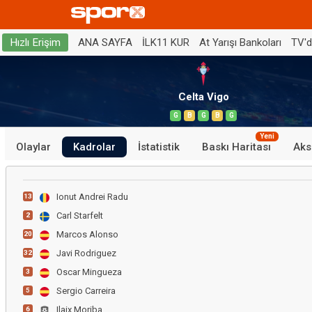
ANA SAYFA
İLK11 KUR
At Yarışı Bankoları
TV'
Hızlı Erişim
Celta Vigo
G
B
G
B
G
Yeni
Olaylar
Kadrolar
İstatistik
Baskı Haritası
Aks
Ionut Andrei Radu
13
Carl Starfelt
2
Marcos Alonso
20
Javi Rodriguez
32
Oscar Mingueza
3
Sergio Carreira
5
Ilaix Moriba
6