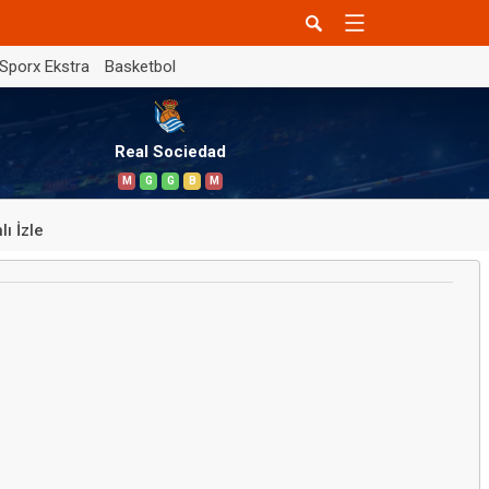
Sporx Ekstra
Basketbol
Real Sociedad
M
G
G
B
M
lı İzle