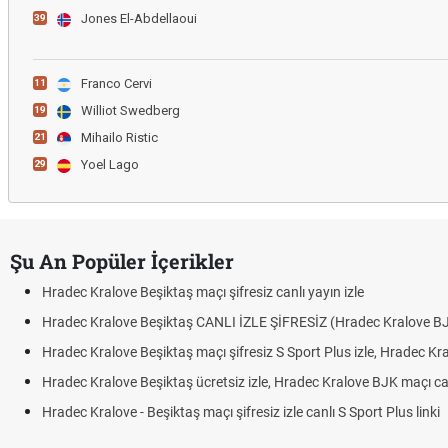
Jones El-Abdellaoui
39
Franco Cervi
11
Williot Swedberg
19
Mihailo Ristic
21
Yoel Lago
29
Şu An Popüler İçerikler
love Beşiktaş maçı şifresiz canlı yayın izle
alove Beşiktaş CANLI İZLE ŞİFRESİZ (Hradec Kralove BJK)
alove Beşiktaş maçı şifresiz S Sport Plus izle, Hradec Kralove BJK link
alove Beşiktaş ücretsiz izle, Hradec Kralove BJK maçı canlı linki
love - Beşiktaş maçı şifresiz izle canlı S Sport Plus linki