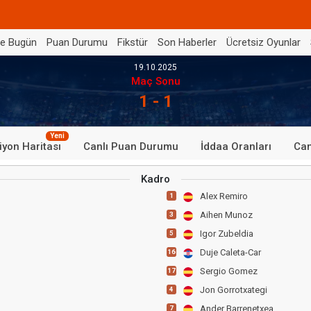
de Bugün
Puan Durumu
Fikstür
Son Haberler
Ücretsiz Oyunlar
19.10.2025
Maç Sonu
1 - 1
Yeni
iyon Haritası
Canlı Puan Durumu
İddaa Oranları
Can
Kadro
Alex Remiro
1
Aihen Munoz
3
Igor Zubeldia
5
Duje Caleta-Car
16
Sergio Gomez
17
Jon Gorrotxategi
4
Ander Barrenetxea
7