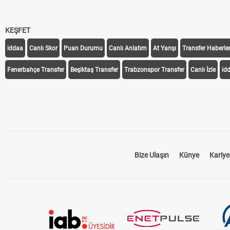
KEŞFET
iddaa
Canlı Skor
Puan Durumu
Canlı Anlatım
At Yarışı
Transfer Haberler
Fenerbahçe Transfer
Beşiktaş Transfer
Trabzonspor Transfer
Canlı İzle
id
Bize Ulaşın
Künye
Kariye