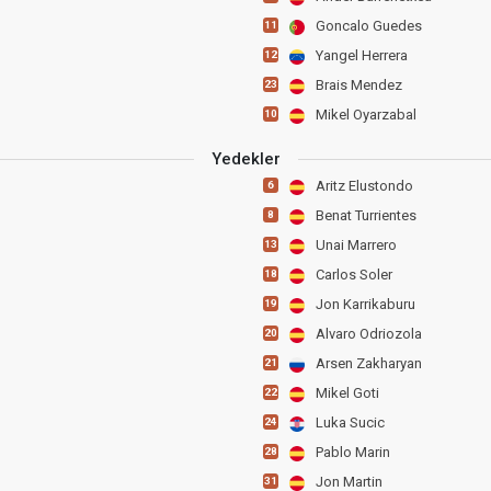
Goncalo Guedes
11
Yangel Herrera
12
Brais Mendez
23
Mikel Oyarzabal
10
Yedekler
Aritz Elustondo
6
Benat Turrientes
8
Unai Marrero
13
Carlos Soler
18
Jon Karrikaburu
19
Alvaro Odriozola
20
Arsen Zakharyan
21
Mikel Goti
22
Luka Sucic
24
Pablo Marin
28
Jon Martin
31