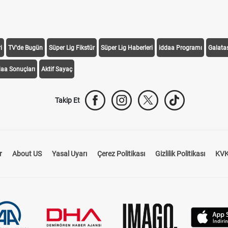
i
TV'de Bugün
Süper Lig Fikstür
Süper Lig Haberleri
iddaa Programı
Galata
daa Sonuçları
Aktif Sayaç
Takip Et
r
About US
Yasal Uyarı
Çerez Politikası
Gizlilik Politikası
KVK