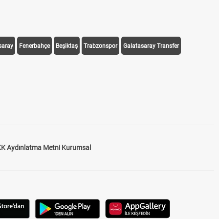
saray
Fenerbahçe
Beşiktaş
Trabzonspor
Galatasaray Transfer
K Aydınlatma Metni Kurumsal