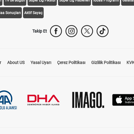
i
TV'de Bugün
Süper Lig Fikstür
Süper Lig Haberleri
iddaa Programı
Galata
daa Sonuçları
Aktif Sayaç
Takip Et
r
About US
Yasal Uyarı
Çerez Politikası
Gizlilik Politikası
KVK