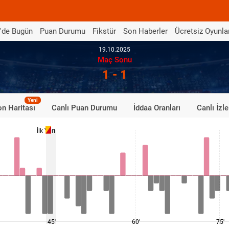
'de Bugün
Puan Durumu
Fikstür
Son Haberler
Ücretsiz Oyunla
19.10.2025
Maç Sonu
1 - 1
Yeni
n Haritası
Canlı Puan Durumu
İddaa Oranları
Canlı İzle
İlk Yarı
45'
60'
75'