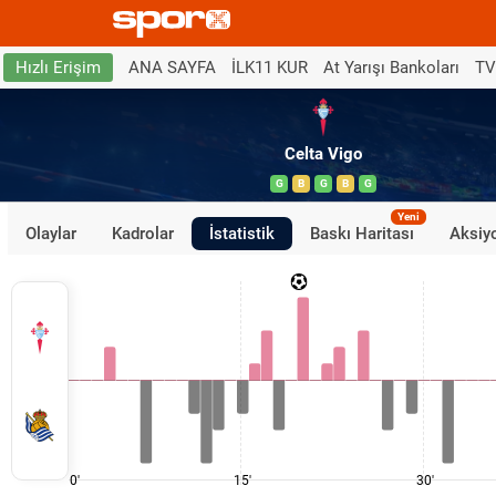
ANA SAYFA
İLK11 KUR
At Yarışı Bankoları
TV
Hızlı Erişim
Celta Vigo
G
B
G
B
G
Yeni
Olaylar
Kadrolar
İstatistik
Baskı Haritası
Aksiyo
0'
15'
30'