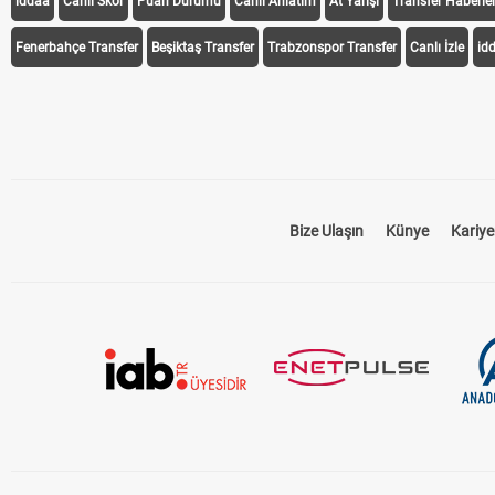
iddaa
Canlı Skor
Puan Durumu
Canlı Anlatım
At Yarışı
Transfer Haberler
Fenerbahçe Transfer
Beşiktaş Transfer
Trabzonspor Transfer
Canlı İzle
id
Bize Ulaşın
Künye
Kariye