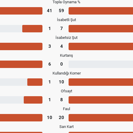
Topla Oynama %
41
59
İsabetli Şut
1
7
İsabetsiz Şut
3
4
Kurtarış
6
0
Kullandığı Korner
1
10
Ofsayt
1
8
Faul
10
20
Sarı Kart