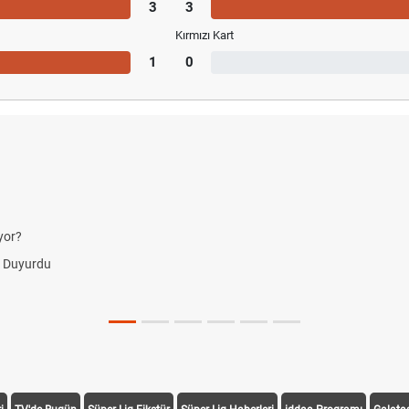
3
3
Kırmızı Kart
1
0
yor?
i Duyurdu