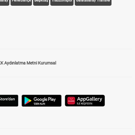
saray
Fenerbahçe
Beşiktaş
Trabzonspor
Galatasaray Transfer
K Aydınlatma Metni Kurumsal