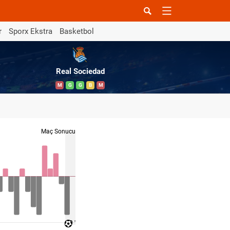
r
Sporx Ekstra
Basketbol
Real Sociedad
M
G
G
B
M
Maç Sonucu
90 '