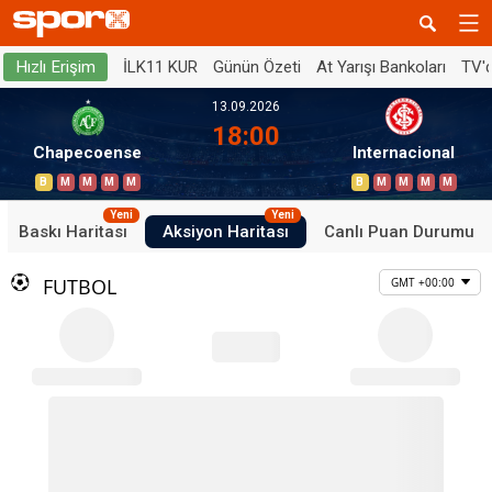
İLK11 KUR
Günün Özeti
At Yarışı Bankoları
TV'
Hızlı Erişim
13.09.2026
18:00
Chapecoense
Internacional
B
M
M
M
M
B
M
M
M
M
Yeni
Yeni
Baskı Haritası
Aksiyon Haritası
Canlı Puan Durumu
FUTBOL
GMT +00:00