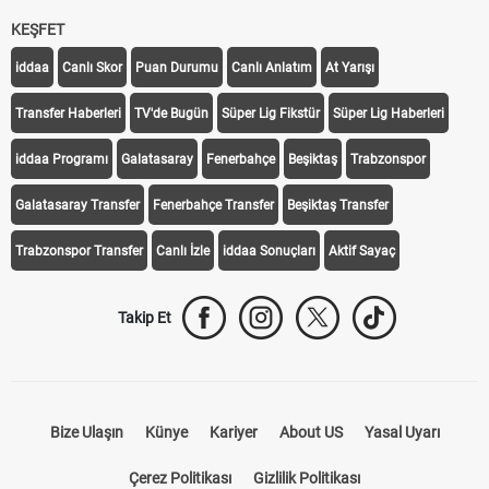
KEŞFET
iddaa
Canlı Skor
Puan Durumu
Canlı Anlatım
At Yarışı
Transfer Haberleri
TV'de Bugün
Süper Lig Fikstür
Süper Lig Haberleri
iddaa Programı
Galatasaray
Fenerbahçe
Beşiktaş
Trabzonspor
Galatasaray Transfer
Fenerbahçe Transfer
Beşiktaş Transfer
Trabzonspor Transfer
Canlı İzle
iddaa Sonuçları
Aktif Sayaç
Takip Et
Bize Ulaşın
Künye
Kariyer
About US
Yasal Uyarı
Çerez Politikası
Gizlilik Politikası