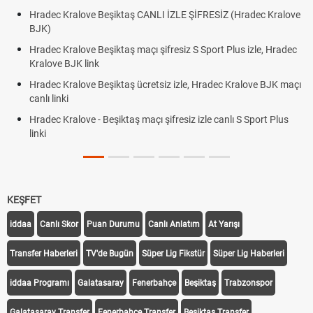
Hradec Kralove Beşiktaş CANLI İZLE ŞİFRESİZ (Hradec Kralove
BJK)
Hradec Kralove Beşiktaş maçı şifresiz S Sport Plus izle, Hradec
Kralove BJK link
Hradec Kralove Beşiktaş ücretsiz izle, Hradec Kralove BJK maçı
canlı linki
Hradec Kralove - Beşiktaş maçı şifresiz izle canlı S Sport Plus
linki
KEŞFET
iddaa
Canlı Skor
Puan Durumu
Canlı Anlatım
At Yarışı
Transfer Haberleri
TV'de Bugün
Süper Lig Fikstür
Süper Lig Haberleri
iddaa Programı
Galatasaray
Fenerbahçe
Beşiktaş
Trabzonspor
Galatasaray Transfer
Fenerbahçe Transfer
Beşiktaş Transfer