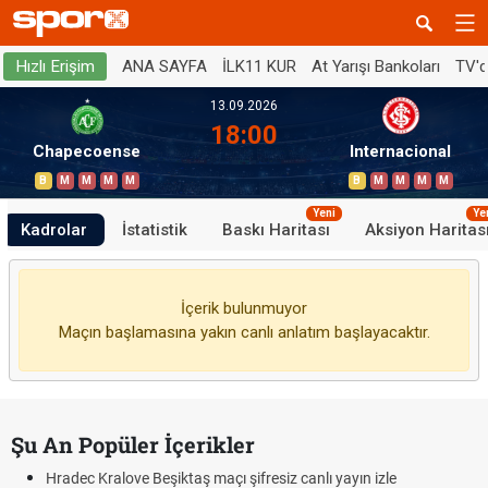
ANA SAYFA
İLK11 KUR
At Yarışı Bankoları
TV'
Hızlı Erişim
13.09.2026
18:00
Chapecoense
Internacional
B
M
M
M
M
B
M
M
M
M
Yeni
Ye
Kadrolar
İstatistik
Baskı Haritası
Aksiyon Haritas
İçerik bulunmuyor
Maçın başlamasına yakın canlı anlatım başlayacaktır.
Şu An Popüler İçerikler
Hradec Kralove Beşiktaş maçı şifresiz canlı yayın izle