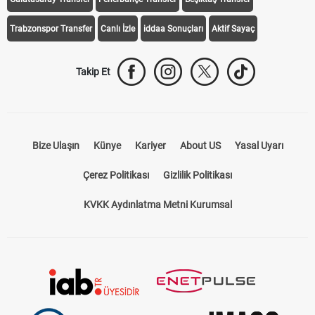
Trabzonspor Transfer
Canlı İzle
iddaa Sonuçları
Aktif Sayaç
Takip Et
Bize Ulaşın
Künye
Kariyer
About US
Yasal Uyarı
Çerez Politikası
Gizlilik Politikası
KVKK Aydınlatma Metni Kurumsal