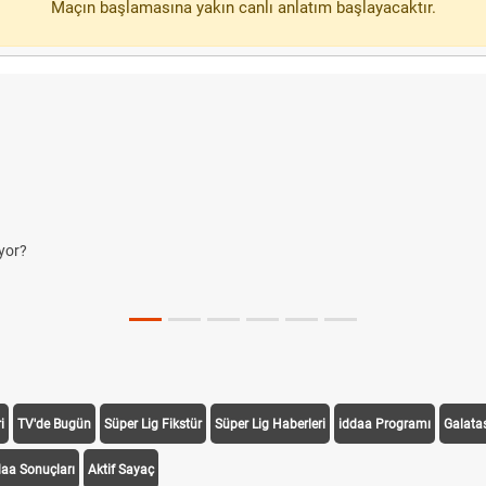
Maçın başlamasına yakın canlı anlatım başlayacaktır.
yor?
i
TV'de Bugün
Süper Lig Fikstür
Süper Lig Haberleri
iddaa Programı
Galata
daa Sonuçları
Aktif Sayaç