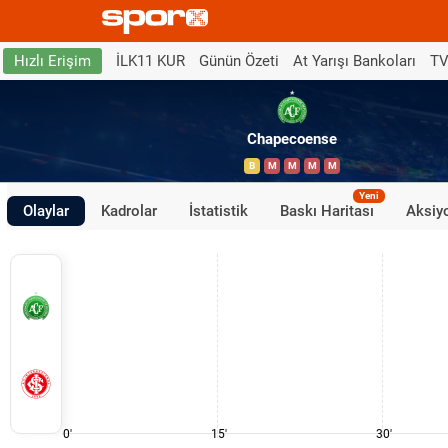
İLK11 KUR
Günün Özeti
At Yarışı Bankoları
TV
Hızlı Erişim
Chapecoense
B
M
M
M
M
Yeni
Olaylar
Kadrolar
İstatistik
Baskı Haritası
Aksiyo
0'
15'
30'