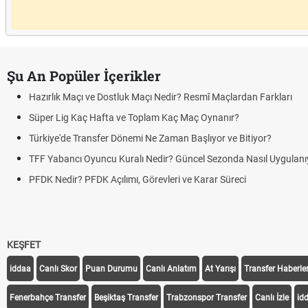
Şu An Popüler İçerikler
Hazırlık Maçı ve Dostluk Maçı Nedir? Resmî Maçlardan Farkları
Süper Lig Kaç Hafta ve Toplam Kaç Maç Oynanır?
Türkiye'de Transfer Dönemi Ne Zaman Başlıyor ve Bitiyor?
TFF Yabancı Oyuncu Kuralı Nedir? Güncel Sezonda Nasıl Uygulanı
PFDK Nedir? PFDK Açılımı, Görevleri ve Karar Süreci
KEŞFET
iddaa
Canlı Skor
Puan Durumu
Canlı Anlatım
At Yarışı
Transfer Haberler
Fenerbahçe Transfer
Beşiktaş Transfer
Trabzonspor Transfer
Canlı İzle
id