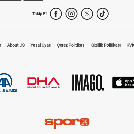
Takip Et
r
About US
Yasal Uyarı
Çerez Politikası
Gizlilik Politikası
KVK