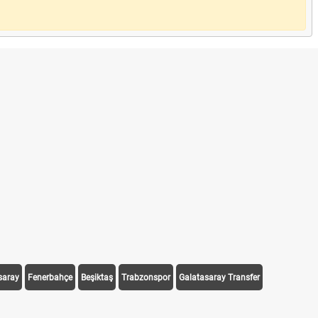
saray
Fenerbahçe
Beşiktaş
Trabzonspor
Galatasaray Transfer