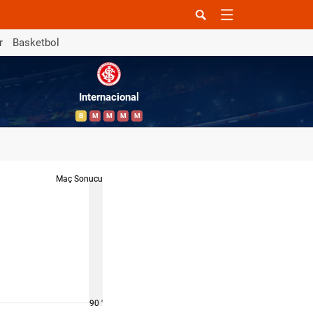
r
Basketbol
Internacional
B
M
M
M
M
Maç Sonucu
90 '