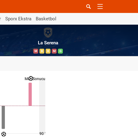
r
Sporx Ekstra
Basketbol
La Serena
M
B
B
M
G
Maç Sonucu
90 '