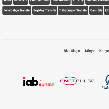
iddaa
Canlı Skor
Puan Durumu
Canlı Anlatım
At Yarışı
Transfer Haberler
Fenerbahçe Transfer
Beşiktaş Transfer
Trabzonspor Transfer
Canlı İzle
id
Bize Ulaşın
Künye
Kariye