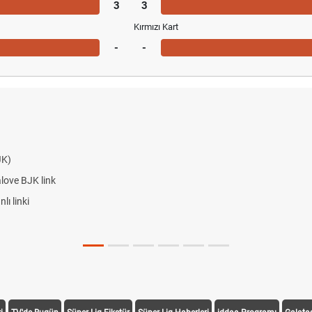
3
3
Kırmızı Kart
-
-
JK)
alove BJK link
ı linki