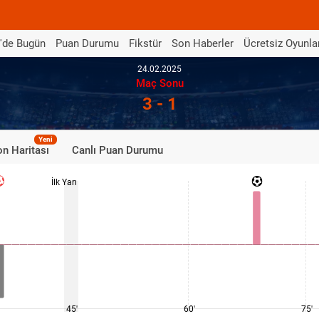
'de Bugün
Puan Durumu
Fikstür
Son Haberler
Ücretsiz Oyunla
24.02.2025
Maç Sonu
3 - 1
Yeni
n Haritası
Canlı Puan Durumu
İlk Yarı
45'
60'
75'