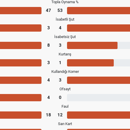
Topla Oynama %
47
53
İsabetli Şut
3
4
İsabetsiz Şut
8
3
Kurtarış
3
1
Kullandığı Korner
4
3
Ofsayt
4
0
Faul
18
12
Sarı Kart