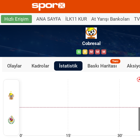
ANA SAYFA
İLK11 KUR
At Yarışı Bankoları
TV
Hızlı Erişim
Cobresal
G
B
M
M
M
Yeni
Olaylar
Kadrolar
İstatistik
Baskı Haritası
Aksiyo
0'
15'
30'