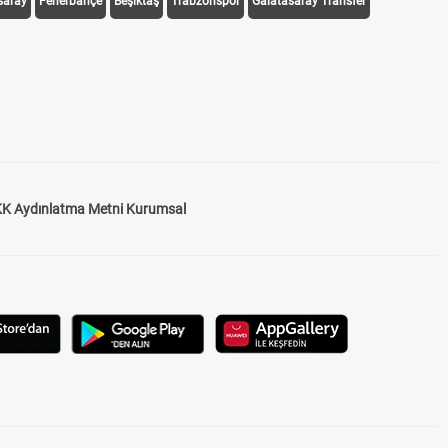
saray
Fenerbahçe
Beşiktaş
Trabzonspor
Galatasaray Transfer
K Aydınlatma Metni Kurumsal