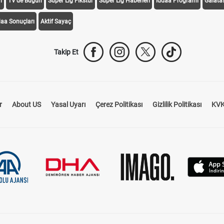
i
TV'de Bugün
Süper Lig Fikstür
Süper Lig Haberleri
iddaa Programı
Galata
daa Sonuçları
Aktif Sayaç
Takip Et
r
About US
Yasal Uyarı
Çerez Politikası
Gizlilik Politikası
KVK