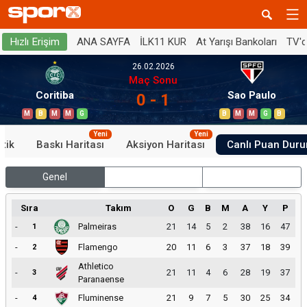
ANA SAYFA
İLK11 KUR
At Yarışı Bankoları
TV'
Hızlı Erişim
26.02.2026
Maç Sonu
Coritiba
Sao Paulo
0 - 1
M
B
M
M
G
B
M
M
G
B
Yeni
Yeni
stik
Baskı Haritası
Aksiyon Haritası
Canlı Puan Dur
Genel
İç Saha
Dış Saha
Sıra
Takım
O
G
B
M
A
Y
P
-
Palmeiras
21
14
5
2
38
16
47
1
-
Flamengo
20
11
6
3
37
18
39
2
Athletico
-
21
11
4
6
28
19
37
3
Paranaense
-
Fluminense
21
9
7
5
30
25
34
4