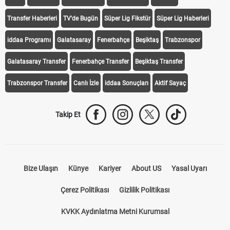
Transfer Haberleri
TV'de Bugün
Süper Lig Fikstür
Süper Lig Haberleri
iddaa Programı
Galatasaray
Fenerbahçe
Beşiktaş
Trabzonspor
Galatasaray Transfer
Fenerbahçe Transfer
Beşiktaş Transfer
Trabzonspor Transfer
Canlı İzle
iddaa Sonuçları
Aktif Sayaç
Takip Et
Bize Ulaşın
Künye
Kariyer
About US
Yasal Uyarı
Çerez Politikası
Gizlilik Politikası
KVKK Aydınlatma Metni Kurumsal