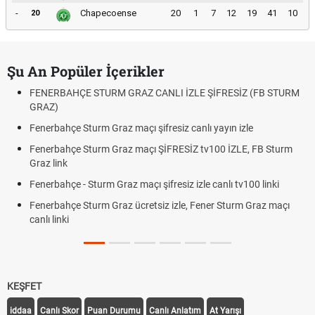
-
Chapecoense
20
1
7
12
19
41
10
20
Şu An Popüler İçerikler
FENERBAHÇE STURM GRAZ CANLI İZLE ŞİFRESİZ (FB STURM
GRAZ)
Fenerbahçe Sturm Graz maçı şifresiz canlı yayın izle
Fenerbahçe Sturm Graz maçı ŞİFRESİZ tv100 İZLE, FB Sturm
Graz link
Fenerbahçe - Sturm Graz maçı şifresiz izle canlı tv100 linki
Fenerbahçe Sturm Graz ücretsiz izle, Fener Sturm Graz maçı
canlı linki
KEŞFET
iddaa
Canlı Skor
Puan Durumu
Canlı Anlatım
At Yarışı