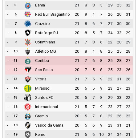
-
Bahia
21
8
8
5
29
25
32
5
-
Red Bull Bragantino
20
9
4
7
26
20
31
6
-
Cruzeiro
21
8
6
7
27
30
30
7
-
Botafogo RJ
20
8
5
7
34
32
29
8
-
Corinthians
21
7
8
6
22
20
29
9
-
Atletico MG
20
8
4
8
25
25
28
10
-
Coritiba
21
7
6
8
25
28
27
11
-
Sao Paulo
20
7
5
8
25
23
26
12
-
Vitoria
21
7
5
9
22
31
26
13
-
Mirassol
20
6
5
9
23
27
23
14
-
Santos FC
20
5
7
8
29
33
22
15
-
Internacional
21
5
7
9
23
27
22
16
-
Gremio
20
5
7
8
22
26
22
17
-
Vasco da Gama
20
5
6
9
23
31
21
18
-
Remo
21
5
6
10
24
34
21
19