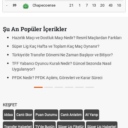
-
Chapecoense
21
1
7
13
20
43
10
20
Şu An Popüler İçerikler
Hazırlık Maçı ve Dostluk Maçı Nedir? Resmî Maçlardan Farkları
Süper Lig Kaç Hafta ve Toplam Kaç Maç Oynanır?
Türkiye'de Transfer Dönemi Ne Zaman Başlıyor ve Bitiyor?
TFF Yabancı Oyuncu Kuralı Nedir? Güncel Sezonda Nasıl
Uygulanıyor?
PFDK Nedir? PFDK Açılımı, Görevleri ve Karar Süreci
KEŞFET
iddaa
Canlı Skor
Puan Durumu
Canlı Anlatım
At Yarışı
Transfer Haberleri
TV'de Bugün
Süper Lig Fikstür
Süper Lig Haberleri