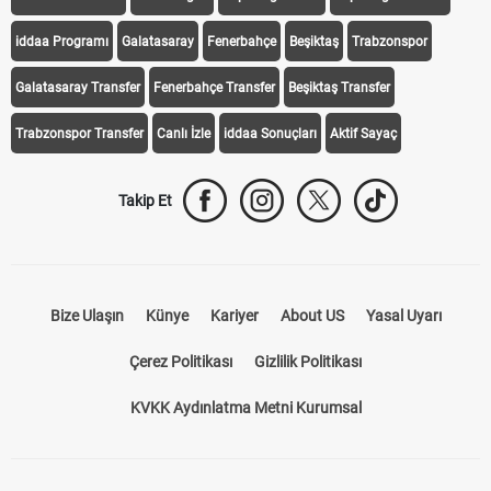
iddaa Programı
Galatasaray
Fenerbahçe
Beşiktaş
Trabzonspor
Galatasaray Transfer
Fenerbahçe Transfer
Beşiktaş Transfer
Trabzonspor Transfer
Canlı İzle
iddaa Sonuçları
Aktif Sayaç
Takip Et
Bize Ulaşın
Künye
Kariyer
About US
Yasal Uyarı
Çerez Politikası
Gizlilik Politikası
KVKK Aydınlatma Metni Kurumsal