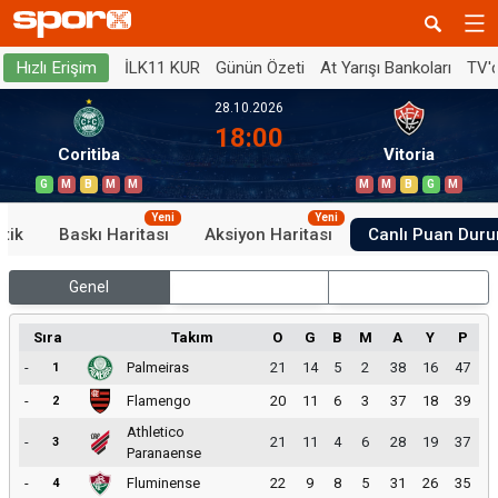
İLK11 KUR
Günün Özeti
At Yarışı Bankoları
TV'
Hızlı Erişim
28.10.2026
18:00
Coritiba
Vitoria
G
M
B
M
M
M
M
B
G
M
Yeni
Yeni
stik
Baskı Haritası
Aksiyon Haritası
Canlı Puan Dur
Genel
İç Saha
Dış Saha
Sıra
Takım
O
G
B
M
A
Y
P
-
Palmeiras
21
14
5
2
38
16
47
1
-
Flamengo
20
11
6
3
37
18
39
2
Athletico
-
21
11
4
6
28
19
37
3
Paranaense
-
Fluminense
22
9
8
5
31
26
35
4