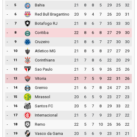
-
Bahia
21
8
8
5
29
25
32
5
-
Red Bull Bragantino
20
9
4
7
26
20
31
6
-
Botafogo RJ
21
8
6
7
35
33
30
7
-
Coritiba
22
8
6
8
27
29
30
8
-
Cruzeiro
21
8
6
7
27
30
30
9
-
Atletico MG
21
8
5
8
27
27
29
10
-
Corinthians
21
7
8
6
22
20
29
11
-
Sao Paulo
21
7
5
9
26
25
26
12
-
Vitoria
21
7
5
9
22
31
26
13
-
Gremio
21
6
7
8
24
27
25
14
-
Mirassol
20
6
5
9
23
27
23
15
-
Santos FC
20
5
7
8
29
33
22
16
-
Internacional
21
5
7
9
23
27
22
17
-
Remo
22
5
7
10
26
36
22
18
-
Vasco da Gama
20
5
6
9
23
31
21
19