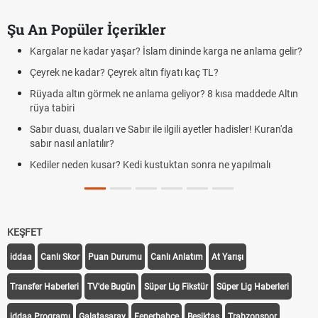
Şu An Popüler İçerikler
Kargalar ne kadar yaşar? İslam dininde karga ne anlama gelir?
Çeyrek ne kadar? Çeyrek altın fiyatı kaç TL?
Rüyada altın görmek ne anlama geliyor? 8 kısa maddede Altın
rüya tabiri
Sabır duası, duaları ve Sabır ile ilgili ayetler hadisler! Kuran'da
sabır nasıl anlatılır?
Kediler neden kusar? Kedi kustuktan sonra ne yapılmalı
KEŞFET
iddaa
Canlı Skor
Puan Durumu
Canlı Anlatım
At Yarışı
Transfer Haberleri
TV'de Bugün
Süper Lig Fikstür
Süper Lig Haberleri
iddaa Programı
Galatasaray
Fenerbahçe
Beşiktaş
Trabzonspor