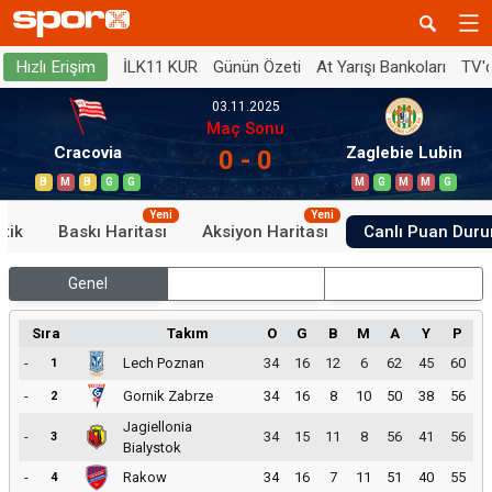
İLK11 KUR
Günün Özeti
At Yarışı Bankoları
TV'
Hızlı Erişim
03.11.2025
Maç Sonu
Cracovia
Zaglebie Lubin
0 - 0
B
M
B
G
G
M
G
M
M
G
Yeni
Yeni
stik
Baskı Haritası
Aksiyon Haritası
Canlı Puan Dur
Genel
İç Saha
Dış Saha
Sıra
Takım
O
G
B
M
A
Y
P
-
Lech Poznan
34
16
12
6
62
45
60
1
-
Gornik Zabrze
34
16
8
10
50
38
56
2
Jagiellonia
-
34
15
11
8
56
41
56
3
Bialystok
-
Rakow
34
16
7
11
51
40
55
4