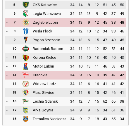
-
GKS Katowice
34
14
8
12
51
45
50
5
-
Legia Warszawa
34
12
13
9
42
37
49
6
-
Zaglebie Lubin
34
13
9
12
45
38
48
7
-
Wisla Plock
34
12
10
12
34
38
46
8
-
Pogon Szczecin
34
13
6
15
47
49
45
9
-
Radomiak Radom
34
11
11
12
52
53
44
10
-
Korona Kielce
34
11
10
13
40
40
43
11
-
Motor Lublin
34
10
13
11
46
53
43
12
-
Cracovia
34
9
15
10
39
42
42
13
-
Widzew Lodz
34
12
6
16
41
41
42
14
-
Piast Gliwice
34
11
8
15
42
46
41
15
-
Lechia Gdansk
34
12
7
15
62
65
38
16
-
Arka Gdynia
34
9
9
16
34
61
36
17
-
Termalica Nieciecza
34
9
7
18
43
65
34
18