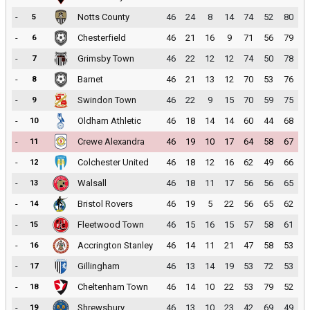
-
Notts County
46
24
8
14
74
52
80
5
-
Chesterfield
46
21
16
9
71
56
79
6
-
Grimsby Town
46
22
12
12
74
50
78
7
-
Barnet
46
21
13
12
70
53
76
8
-
Swindon Town
46
22
9
15
70
59
75
9
-
Oldham Athletic
46
18
14
14
60
44
68
10
-
Crewe Alexandra
46
19
10
17
64
58
67
11
-
Colchester United
46
18
12
16
62
49
66
12
-
Walsall
46
18
11
17
56
56
65
13
-
Bristol Rovers
46
19
5
22
56
65
62
14
-
Fleetwood Town
46
15
16
15
57
58
61
15
-
Accrington Stanley
46
14
11
21
47
58
53
16
-
Gillingham
46
13
14
19
53
72
53
17
-
Cheltenham Town
46
14
10
22
53
79
52
18
-
Shrewsbury
46
13
10
23
42
69
49
19