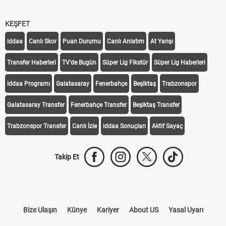
KEŞFET
iddaa
Canlı Skor
Puan Durumu
Canlı Anlatım
At Yarışı
Transfer Haberleri
TV'de Bugün
Süper Lig Fikstür
Süper Lig Haberleri
iddaa Programı
Galatasaray
Fenerbahçe
Beşiktaş
Trabzonspor
Galatasaray Transfer
Fenerbahçe Transfer
Beşiktaş Transfer
Trabzonspor Transfer
Canlı İzle
iddaa Sonuçları
Aktif Sayaç
Takip Et
Bize Ulaşın
Künye
Kariyer
About US
Yasal Uyarı