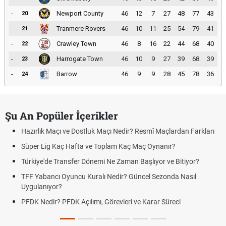
-
Newport County
46
12
7
27
48
77
43
20
-
Tranmere Rovers
46
10
11
25
54
79
41
21
-
Crawley Town
46
8
16
22
44
68
40
22
-
Harrogate Town
46
10
9
27
39
68
39
23
-
Barrow
46
9
9
28
45
78
36
24
Şu An Popüler İçerikler
Hazırlık Maçı ve Dostluk Maçı Nedir? Resmî Maçlardan Farkları
Süper Lig Kaç Hafta ve Toplam Kaç Maç Oynanır?
Türkiye'de Transfer Dönemi Ne Zaman Başlıyor ve Bitiyor?
TFF Yabancı Oyuncu Kuralı Nedir? Güncel Sezonda Nasıl
Uygulanıyor?
PFDK Nedir? PFDK Açılımı, Görevleri ve Karar Süreci