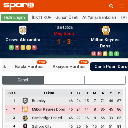
İLK11 KUR
Günün Özeti
At Yarışı Bankoları
TV'
Hızlı Erişim
18.04.2026
Maç Sonu
Crewe Alexandra
Milton Keynes
1 - 3
Dons
G
M
B
B
M
M
M
B
G
G
Yeni
Yeni
stik
Baskı Haritası
Aksiyon Haritası
Canlı Puan Dur
Genel
İç Saha
Dış Saha
Sıra
Takım
O
G
B
M
A
Y
P
-
Bromley
46
24
15
7
71
46
87
1
-
Milton Keynes Dons
46
24
14
8
86
45
86
2
-
Cambridge United
46
22
16
8
66
33
82
3
-
Salford City
46
25
6
15
61
51
81
4