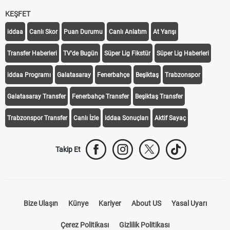
KEŞFET
iddaa
Canlı Skor
Puan Durumu
Canlı Anlatım
At Yarışı
Transfer Haberleri
TV'de Bugün
Süper Lig Fikstür
Süper Lig Haberleri
iddaa Programı
Galatasaray
Fenerbahçe
Beşiktaş
Trabzonspor
Galatasaray Transfer
Fenerbahçe Transfer
Beşiktaş Transfer
Trabzonspor Transfer
Canlı İzle
iddaa Sonuçları
Aktif Sayaç
Takip Et
Bize Ulaşın
Künye
Kariyer
About US
Yasal Uyarı
Çerez Politikası
Gizlilik Politikası