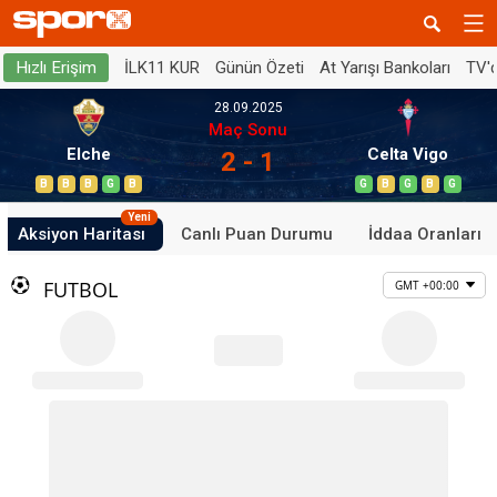
İLK11 KUR
Günün Özeti
At Yarışı Bankoları
TV'
Hızlı Erişim
28.09.2025
Maç Sonu
Elche
Celta Vigo
2 - 1
B
B
B
G
B
G
B
G
B
G
Yeni
Aksiyon Haritası
Canlı Puan Durumu
İddaa Oranları
FUTBOL
GMT +00:00