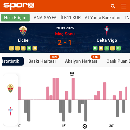
ANA SAYFA
İLK11 KUR
At Yarışı Bankoları
TV
Hızlı Erişim
28.09.2025
Maç Sonu
Elche
Celta Vigo
2 - 1
B
B
B
G
B
G
B
G
B
G
Yeni
Yeni
İstatistik
Baskı Haritası
Aksiyon Haritası
Canlı Puan
0'
15'
30'