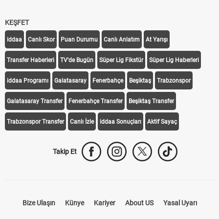
KEŞFET
iddaa
Canlı Skor
Puan Durumu
Canlı Anlatım
At Yarışı
Transfer Haberleri
TV'de Bugün
Süper Lig Fikstür
Süper Lig Haberleri
iddaa Programı
Galatasaray
Fenerbahçe
Beşiktaş
Trabzonspor
Galatasaray Transfer
Fenerbahçe Transfer
Beşiktaş Transfer
Trabzonspor Transfer
Canlı İzle
iddaa Sonuçları
Aktif Sayaç
Takip Et
Bize Ulaşın
Künye
Kariyer
About US
Yasal Uyarı