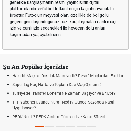
genelikle karşılaşmanın resmi yayıncısının dijital
platformlarıdır vefutbol tutkunları için kaçırılmayacak bir
fırsattır. Futbolun meyvesi olan, özellikle de bol gollü
geçeceğini düşündüğünüz bazı karşılaşmaları canlı maç
izle ve canlı izle seçenekleri ile heyecan dolu anları
kaçırmadan yaşayabilirsiniz
Şu An Popüler İçerikler
Hazırlık Maçı ve Dostluk Maçı Nedir? Resmî Maçlardan Farkları
Süper Lig Kaç Hafta ve Toplam Kaç Maç Oynanır?
Türkiye'de Transfer Dönemi Ne Zaman Başlıyor ve Bitiyor?
TFF Yabancı Oyuncu Kuralı Nedir? Güncel Sezonda Nasıl
Uygulanıyor?
PFDK Nedir? PFDK Açılımı, Görevleri ve Karar Süreci