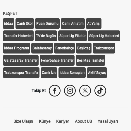
KEŞFET
iddaa
Canlı Skor
Puan Durumu
Canlı Anlatım
At Yarışı
Transfer Haberleri
TV'de Bugün
Süper Lig Fikstür
Süper Lig Haberleri
iddaa Programı
Galatasaray
Fenerbahçe
Beşiktaş
Trabzonspor
Galatasaray Transfer
Fenerbahçe Transfer
Beşiktaş Transfer
Trabzonspor Transfer
Canlı İzle
iddaa Sonuçları
Aktif Sayaç
Takip Et
Bize Ulaşın
Künye
Kariyer
About US
Yasal Uyarı