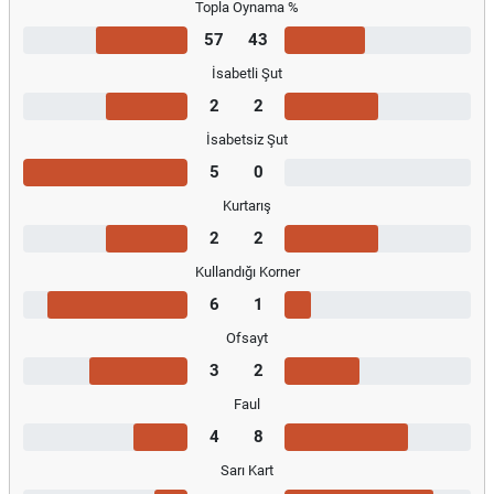
Topla Oynama %
57
43
İsabetli Şut
2
2
İsabetsiz Şut
5
0
Kurtarış
2
2
Kullandığı Korner
6
1
Ofsayt
3
2
Faul
4
8
Sarı Kart