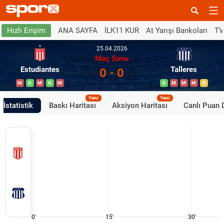
ANA SAYFA
İLK11 KUR
At Yarışı Bankoları
TV
Hızlı Erişim
25.04.2026
Maç Sonu
Estudiantes
Talleres
0 - 0
M
G
M
G
M
G
M
M
M
B
Yeni
Yeni
İstatistik
Baskı Haritası
Aksiyon Haritası
Canlı Puan
0'
15'
30'