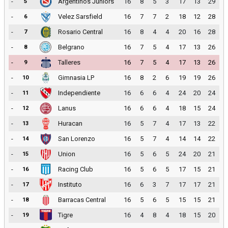
-
Argentinos Juniors
16
8
5
3
17
13
29
5
-
Velez Sarsfield
16
7
7
2
18
12
28
6
-
Rosario Central
16
8
4
4
20
16
28
7
-
Belgrano
16
7
5
4
17
13
26
8
-
Talleres
16
7
5
4
17
13
26
9
-
Gimnasia LP
16
8
2
6
19
19
26
10
-
Independiente
16
6
6
4
24
20
24
11
-
Lanus
16
6
6
4
18
15
24
12
-
Huracan
16
5
7
4
17
13
22
13
-
San Lorenzo
16
5
7
4
14
14
22
14
-
Union
16
5
6
5
24
20
21
15
-
Racing Club
16
5
6
5
17
15
21
16
-
Instituto
16
6
3
7
17
17
21
17
-
Barracas Central
16
5
6
5
15
15
21
18
-
Tigre
16
4
8
4
18
15
20
19