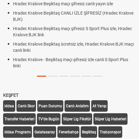
Hradec Kralove Beşiktaş maçı şifresiz canlı yayın izle
Hradec Kralove Beşiktaş CANLI İZLE ŞİFRESİZ (Hradec Kralove
BJK)
Hradec Kralove Beşiktaş maçı şifresiz S Sport Plus izle, Hradec
Kralove BJK link
Hradec Kralove Beşiktaş ücretsiz izle, Hradec Kralove BJK maçı
canlı linki
Hradec Kralove - Beşiktaş maçı şifresiz izle canlı S Sport Plus
linki
KEŞFET
iddaa
Canlı Skor
Puan Durumu
Canlı Anlatım
At Yarışı
Transfer Haberleri
TV'de Bugün
Süper Lig Fikstür
Süper Lig Haberleri
iddaa Programı
Galatasaray
Fenerbahçe
Beşiktaş
Trabzonspor