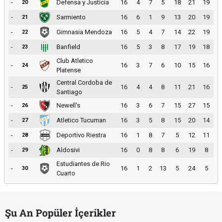
-
Defensa y Justicia
16
4
7
5
18
21
19
20
-
Sarmiento
16
6
1
9
13
20
19
21
-
Gimnasia Mendoza
16
5
4
7
14
22
19
22
-
Banfield
16
5
3
8
17
19
18
23
Club Atletico
-
16
3
7
6
10
15
16
24
Platense
Central Cordoba de
-
16
4
4
8
11
21
16
25
Santiago
-
Newell's
16
3
6
7
15
27
15
26
-
Atletico Tucuman
16
3
5
8
15
20
14
27
-
Deportivo Riestra
16
1
8
7
5
12
11
28
-
Aldosivi
16
0
8
8
6
19
8
29
Estudiantes de Rio
-
16
1
2
13
5
24
5
30
Cuarto
Şu An Popüler İçerikler