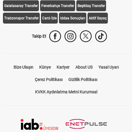
Galatasaray Transfer
Fenerbahçe Transfer
Beşiktaş Transfer
Trabzonspor Transfer
Canlı İzle
iddaa Sonuçları
Aktif Sayaç
Takip Et
Bize Ulaşın
Künye
Kariyer
About US
Yasal Uyarı
Çerez Politikası
Gizlilik Politikası
KVKK Aydınlatma Metni Kurumsal