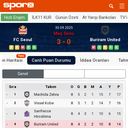
İLK11 KUR
Günün Özeti
At Yarışı Bankoları
TV'
Hızlı Erişim
30.09.2025
Maç Sonu
FC Seoul
Buriram United
3 - 0
B
B
M
G
G
M
G
B
G
G
Yeni
on Haritası
Canlı Puan Durumu
İddaa Oranları
Tahm
Genel
İç Saha
Dış Saha
Sıra
Takım
O
G
B
M
A
Y
P
-
Machida Zelvia
8
5
2
1
15
7
17
1
-
Vissel Kobe
8
5
1
2
14
7
16
2
Sanfrecce
-
8
4
3
1
10
6
15
3
Hiroshima
-
Buriram United
8
4
2
2
10
8
14
4