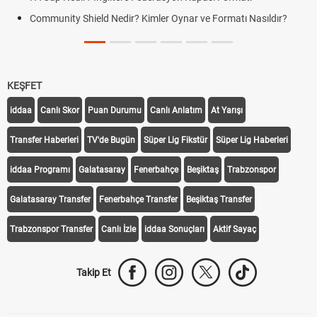
Community Shield Nedir? Kimler Oynar ve Formatı Nasıldır?
KEŞFET
iddaa
Canlı Skor
Puan Durumu
Canlı Anlatım
At Yarışı
Transfer Haberleri
TV'de Bugün
Süper Lig Fikstür
Süper Lig Haberleri
iddaa Programı
Galatasaray
Fenerbahçe
Beşiktaş
Trabzonspor
Galatasaray Transfer
Fenerbahçe Transfer
Beşiktaş Transfer
Trabzonspor Transfer
Canlı İzle
iddaa Sonuçları
Aktif Sayaç
Takip Et