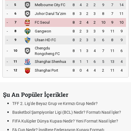
-
Melbourne City FC
8
4
2
2
9
7
14
5
-
Johor Darul Ta'zim
8
3
2
3
8
7
11
6
-
FC Seoul
8
2
4
2
10
9
10
7
-
Gangwon
8
2
3
3
9
11
9
8
-
Ulsan HD FC
8
2
3
3
6
8
9
9
Chengdu
-
8
1
3
4
7
11
6
10
Rongcheng FC
-
Shanghai Shenhua
8
1
1
6
5
13
4
11
-
Shanghai Port
8
0
4
4
2
11
4
12
Şu An Popüler İçerikler
TFF 2. Lig'de Beyaz Grup ve Kırmızı Grup Nedir?
Basketbol Şampiyonlar Ligi (BCL) Nedir? Formatı Nasıl İşler?
FIFA Kulüpler Dünya Kupası Nedir? Yeni Format Nasıl İşler?
FA Cup Nedir? İngiltere Federasyon Kupası Formatı