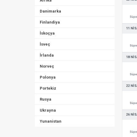
Afrika
Danimarka
Süper
Finlandiya
11 NIS
İskoçya
İsveç
Süper
İrlanda
18 NIS
Norveç
Süper
Polonya
22 NIS
Portekiz
Rusya
Süper
Ukrayna
26 NIS
Yunanistan
Süper