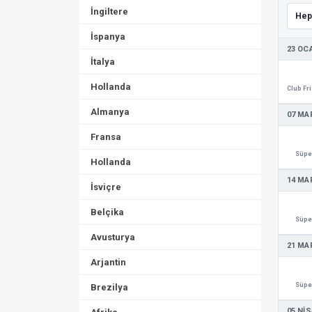
İngiltere
İspanya
23 OC
İtalya
Hollanda
Almanya
07 MA
Fransa
Süper
Hollanda
14 MA
İsviçre
Belçika
Süper
Avusturya
21 MA
Arjantin
Süper
Brezilya
05 NIS