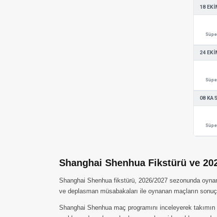
18 EKI
Süper
24 EKI
Süper
08 KA
Süper
Shanghai Shenhua Fikstürü ve 20
Shanghai Shenhua fikstürü, 2026/2027 sezonunda oynanacak
ve deplasman müsabakaları ile oynanan maçların sonuçla
Shanghai Shenhua maç programını inceleyerek takımın bir