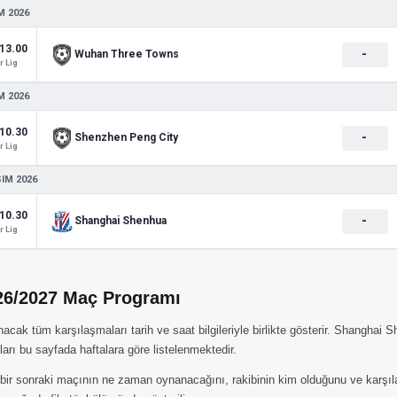
M 2026
13.00
-
Wuhan Three Towns
 Lig
M 2026
10.30
-
Shenzhen Peng City
 Lig
SIM 2026
10.30
-
Shanghai Shenhua
 Lig
26/2027 Maç Programı
 tüm karşılaşmaları tarih ve saat bilgileriyle birlikte gösterir. Shanghai Sh
rı bu sayfada haftalara göre listelenmektedir.
 sonraki maçının ne zaman oynanacağını, rakibinin kim olduğunu ve karşılaşm