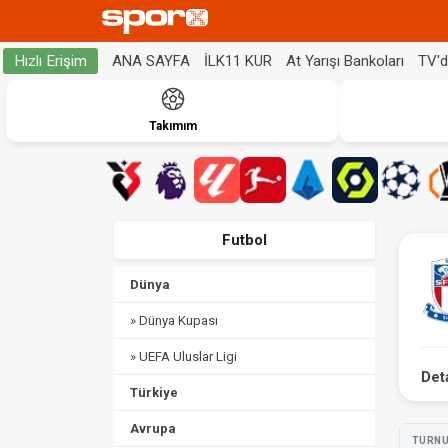
ANA SAYFA
İLK11 KUR
At Yarışı Bankoları
TV'
Hızlı Erişim
Takımım
Futbol
Dünya
» Dünya Kupası
» UEFA Uluslar Ligi
Det
Türkiye
Avrupa
TURN