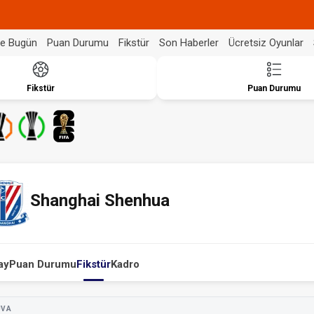
de Bugün
Puan Durumu
Fikstür
Son Haberler
Ücretsiz Oyunlar
Fikstür
Puan Durumu
Shanghai Shenhua
ay
Puan Durumu
Fikstür
Kadro
UVA