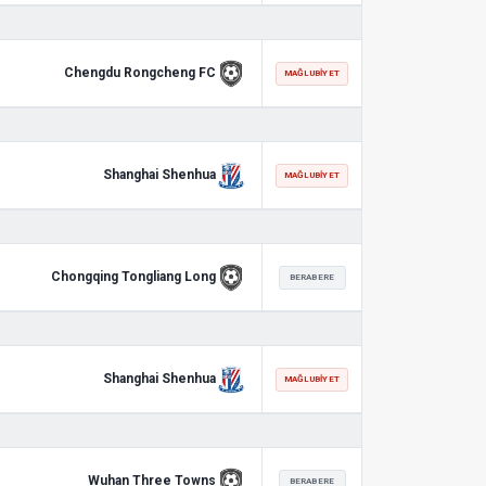
Chengdu Rongcheng FC
MAĞLUBIYET
Shanghai Shenhua
MAĞLUBIYET
Chongqing Tongliang Long
BERABERE
Shanghai Shenhua
MAĞLUBIYET
Wuhan Three Towns
BERABERE