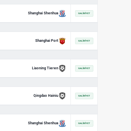
Shanghai Shenhua
GALIBIYET
Shanghai Port
GALIBIYET
Liaoning Tieren
GALIBIYET
Qingdao Hainiu
GALIBIYET
Shanghai Shenhua
GALIBIYET