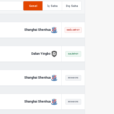
Genel
İç Saha
Dış Saha
Shanghai Shenhua
MAĞLUBIYET
Dalian Yingbo
GALIBIYET
Shanghai Shenhua
BERABERE
Shanghai Shenhua
BERABERE