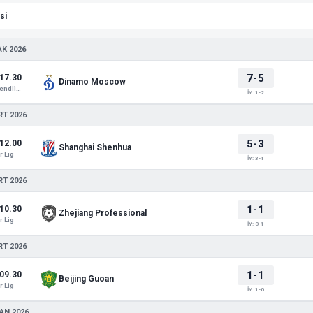
AK 2026
7-5
17.30
Dinamo Moscow
Club Friendlies 1
İY: 1-2
RT 2026
5-3
12.00
Shanghai Shenhua
 Lig
İY: 3-1
RT 2026
1-1
10.30
Zhejiang Professional
 Lig
İY: 0-1
RT 2026
1-1
09.30
Beijing Guoan
 Lig
İY: 1-0
AN 2026