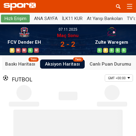
ANA SAYFA
İLK11 KUR
At Yarışı Bankoları
TV'
Hızlı Erişim
07.11.2025
Maç Sonu
FCV Dender EH
Zulte Waregem
2 - 2
B
M
M
G
M
G
B
G
G
G
Yeni
Yeni
Baskı Haritası
Aksiyon Haritası
Canlı Puan Durumu
FUTBOL
GMT +00:00