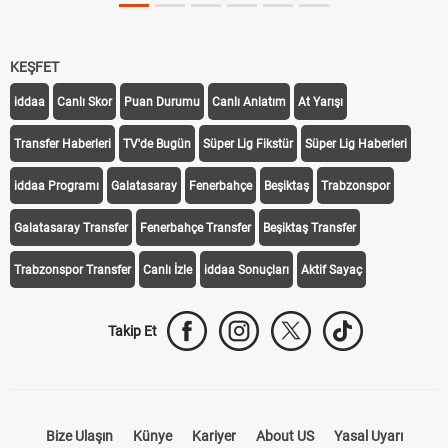
KEŞFET
iddaa
Canlı Skor
Puan Durumu
Canlı Anlatım
At Yarışı
Transfer Haberleri
TV'de Bugün
Süper Lig Fikstür
Süper Lig Haberleri
iddaa Programı
Galatasaray
Fenerbahçe
Beşiktaş
Trabzonspor
Galatasaray Transfer
Fenerbahçe Transfer
Beşiktaş Transfer
Trabzonspor Transfer
Canlı İzle
iddaa Sonuçları
Aktif Sayaç
Takip Et
Bize Ulaşın
Künye
Kariyer
About US
Yasal Uyarı