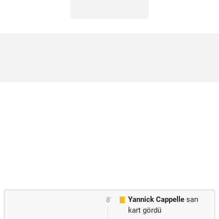
Yannick Cappelle
sarı
8'
kart gördü