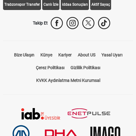
Trabzonspor Transfer
Canlı İzle
iddaa Sonuçları
Aktif Sayaç
Takip Et
Bize Ulaşın
Künye
Kariyer
About US
Yasal Uyarı
Çerez Politikası
Gizlilik Politikası
KVKK Aydınlatma Metni Kurumsal