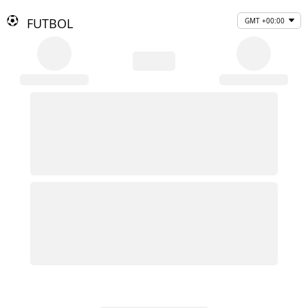
FUTBOL
GMT +00:00