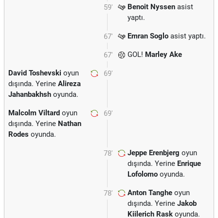
Benoit Nyssen
asist
59'
yaptı.
Emran Soglo
asist yaptı.
67'
GOL!
Marley Ake
67'
David Toshevski
oyun
69'
dışında. Yerine
Alireza
Jahanbakhsh
oyunda.
Malcolm Viltard
oyun
69'
dışında. Yerine
Nathan
Rodes
oyunda.
Jeppe Erenbjerg
oyun
78'
dışında. Yerine
Enrique
Lofolomo
oyunda.
Anton Tanghe
oyun
78'
dışında. Yerine
Jakob
Kiilerich Rask
oyunda.