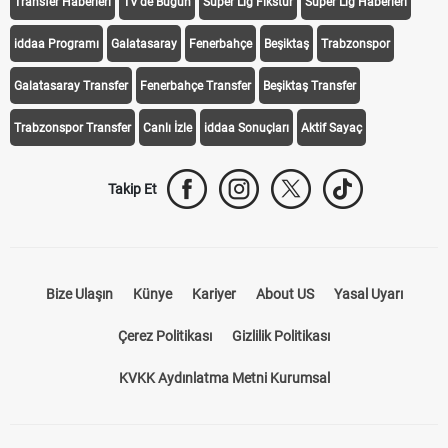
Transfer Haberleri
TV'de Bugün
Süper Lig Fikstür
Süper Lig Haberleri
iddaa Programı
Galatasaray
Fenerbahçe
Beşiktaş
Trabzonspor
Galatasaray Transfer
Fenerbahçe Transfer
Beşiktaş Transfer
Trabzonspor Transfer
Canlı İzle
iddaa Sonuçları
Aktif Sayaç
Takip Et
Bize Ulaşın
Künye
Kariyer
About US
Yasal Uyarı
Çerez Politikası
Gizlilik Politikası
KVKK Aydınlatma Metni Kurumsal