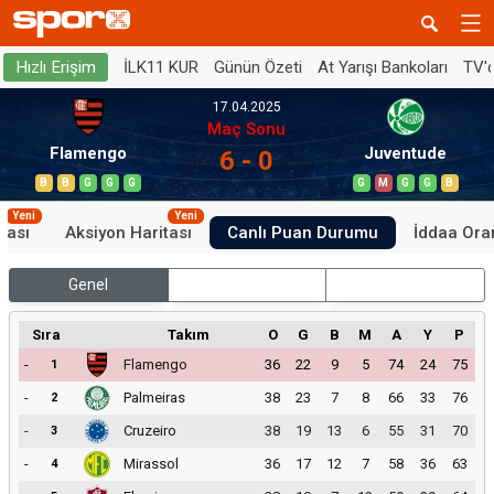
İLK11 KUR
Günün Özeti
At Yarışı Bankoları
TV'
Hızlı Erişim
17.04.2025
Maç Sonu
Flamengo
Juventude
6 - 0
B
B
G
G
G
G
M
G
G
B
Yeni
Yeni
tası
Aksiyon Haritası
Canlı Puan Durumu
İddaa Oran
Genel
İç Saha
Dış Saha
Sıra
Takım
O
G
B
M
A
Y
P
-
Flamengo
36
22
9
5
74
24
75
1
-
Palmeiras
38
23
7
8
66
33
76
2
-
Cruzeiro
38
19
13
6
55
31
70
3
-
Mirassol
36
17
12
7
58
36
63
4