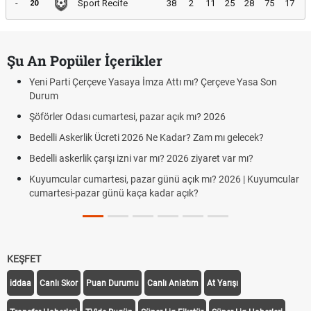
-
Sport Recife
38
2
11
25
28
75
17
20
Şu An Popüler İçerikler
Yeni Parti Çerçeve Yasaya İmza Attı mı? Çerçeve Yasa Son
Durum
Şöförler Odası cumartesi, pazar açık mı? 2026
Bedelli Askerlik Ücreti 2026 Ne Kadar? Zam mı gelecek?
Bedelli askerlik çarşı izni var mı? 2026 ziyaret var mı?
Kuyumcular cumartesi, pazar günü açık mı? 2026 | Kuyumcular
cumartesi-pazar günü kaça kadar açık?
KEŞFET
iddaa
Canlı Skor
Puan Durumu
Canlı Anlatım
At Yarışı