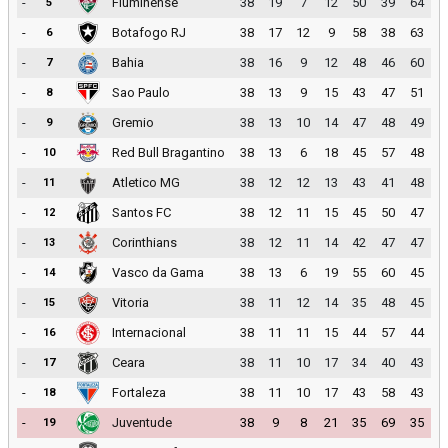
-
Fluminense
38
19
7
12
50
39
64
5
-
Botafogo RJ
38
17
12
9
58
38
63
6
-
Bahia
38
16
9
12
48
46
60
7
-
Sao Paulo
38
13
9
15
43
47
51
8
-
Gremio
38
13
10
14
47
48
49
9
-
Red Bull Bragantino
38
13
6
18
45
57
48
10
-
Atletico MG
38
12
12
13
43
41
48
11
-
Santos FC
38
12
11
15
45
50
47
12
-
Corinthians
38
12
11
14
42
47
47
13
-
Vasco da Gama
38
13
6
19
55
60
45
14
-
Vitoria
38
11
12
14
35
48
45
15
-
Internacional
38
11
11
15
44
57
44
16
-
Ceara
38
11
10
17
34
40
43
17
-
Fortaleza
38
11
10
17
43
58
43
18
-
Juventude
38
9
8
21
35
69
35
19