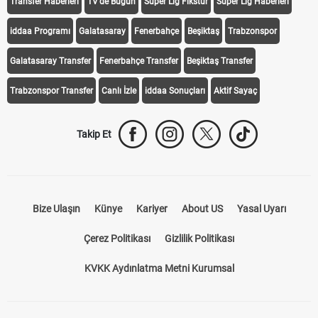
Transfer Haberleri
TV'de Bugün
Süper Lig Fikstür
Süper Lig Haberleri
iddaa Programı
Galatasaray
Fenerbahçe
Beşiktaş
Trabzonspor
Galatasaray Transfer
Fenerbahçe Transfer
Beşiktaş Transfer
Trabzonspor Transfer
Canlı İzle
iddaa Sonuçları
Aktif Sayaç
Takip Et
Bize Ulaşın
Künye
Kariyer
About US
Yasal Uyarı
Çerez Politikası
Gizlilik Politikası
KVKK Aydınlatma Metni Kurumsal