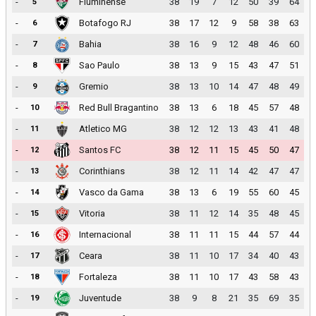
-
Fluminense
38
19
7
12
50
39
64
5
-
Botafogo RJ
38
17
12
9
58
38
63
6
-
Bahia
38
16
9
12
48
46
60
7
-
Sao Paulo
38
13
9
15
43
47
51
8
-
Gremio
38
13
10
14
47
48
49
9
-
Red Bull Bragantino
38
13
6
18
45
57
48
10
-
Atletico MG
38
12
12
13
43
41
48
11
-
Santos FC
38
12
11
15
45
50
47
12
-
Corinthians
38
12
11
14
42
47
47
13
-
Vasco da Gama
38
13
6
19
55
60
45
14
-
Vitoria
38
11
12
14
35
48
45
15
-
Internacional
38
11
11
15
44
57
44
16
-
Ceara
38
11
10
17
34
40
43
17
-
Fortaleza
38
11
10
17
43
58
43
18
-
Juventude
38
9
8
21
35
69
35
19