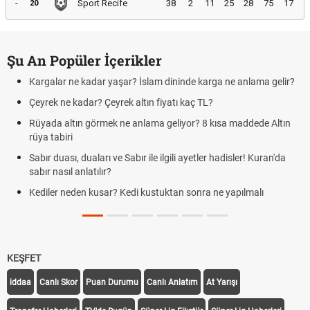
-
Sport Recife
38
2
11
25
28
75
17
20
Şu An Popüler İçerikler
Kargalar ne kadar yaşar? İslam dininde karga ne anlama gelir?
Çeyrek ne kadar? Çeyrek altın fiyatı kaç TL?
Rüyada altın görmek ne anlama geliyor? 8 kısa maddede Altın
rüya tabiri
Sabır duası, duaları ve Sabır ile ilgili ayetler hadisler! Kuran'da
sabır nasıl anlatılır?
Kediler neden kusar? Kedi kustuktan sonra ne yapılmalı
KEŞFET
iddaa
Canlı Skor
Puan Durumu
Canlı Anlatım
At Yarışı