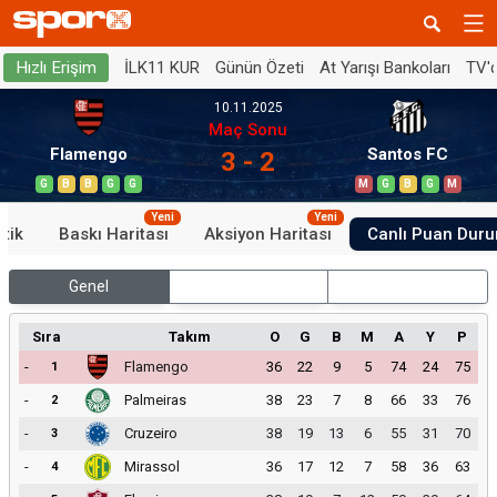
İLK11 KUR
Günün Özeti
At Yarışı Bankoları
TV'
Hızlı Erişim
10.11.2025
Maç Sonu
Flamengo
Santos FC
3 - 2
G
B
B
G
G
M
G
B
G
M
Yeni
Yeni
stik
Baskı Haritası
Aksiyon Haritası
Canlı Puan Dur
Genel
İç Saha
Dış Saha
Sıra
Takım
O
G
B
M
A
Y
P
-
Flamengo
36
22
9
5
74
24
75
1
-
Palmeiras
38
23
7
8
66
33
76
2
-
Cruzeiro
38
19
13
6
55
31
70
3
-
Mirassol
36
17
12
7
58
36
63
4