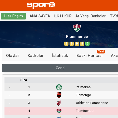
ANA SAYFA
İLK11 KUR
At Yarışı Bankoları
TV'
Hızlı Erişim
Fluminense
B
B
B
B
G
Yeni
Olaylar
Kadrolar
İstatistik
Baskı Haritası
Aks
Genel
Sıra
-
Palmeiras
1
-
Flamengo
2
-
Athletico Paranaense
3
-
Fluminense
4