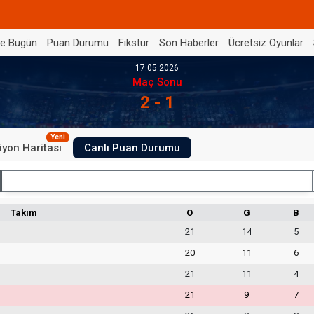
de Bugün
Puan Durumu
Fikstür
Son Haberler
Ücretsiz Oyunlar
17.05.2026
Maç Sonu
2 - 1
Yeni
iyon Haritası
Canlı Puan Durumu
İç Saha
Takım
O
G
B
21
14
5
20
11
6
21
11
4
21
9
7