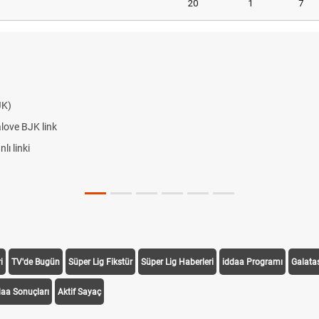
20
1
7
JK)
alove BJK link
ı linki
i
TV'de Bugün
Süper Lig Fikstür
Süper Lig Haberleri
iddaa Programı
Galata
daa Sonuçları
Aktif Sayaç