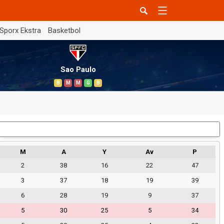
Sporx Ekstra
Basketbol
Sao Paulo
B
M
M
G
B
Dış Saha
M
A
Y
Av
P
2
38
16
22
47
3
37
18
19
39
6
28
19
9
37
5
30
25
5
34