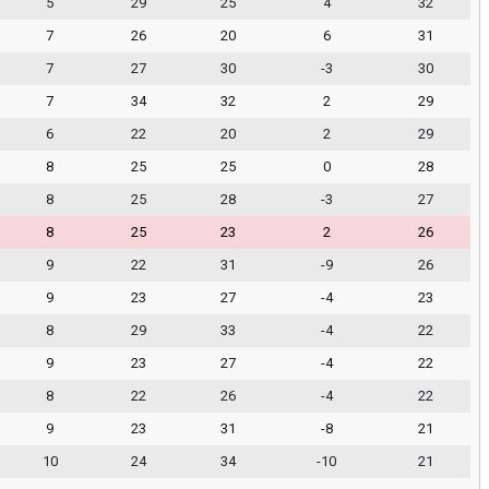
5
29
25
4
32
7
26
20
6
31
7
27
30
-3
30
7
34
32
2
29
6
22
20
2
29
8
25
25
0
28
8
25
28
-3
27
8
25
23
2
26
9
22
31
-9
26
9
23
27
-4
23
8
29
33
-4
22
9
23
27
-4
22
8
22
26
-4
22
9
23
31
-8
21
10
24
34
-10
21