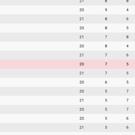
21
8
8
20
9
4
21
8
6
20
8
5
21
7
8
20
8
4
21
7
6
20
7
5
21
7
5
20
6
5
20
5
7
21
5
7
20
5
7
20
5
6
21
5
6