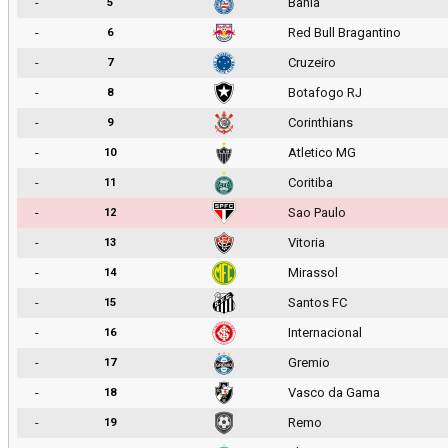
-
Bahia
5
-
Red Bull Bragantino
6
-
Cruzeiro
7
-
Botafogo RJ
8
-
Corinthians
9
-
Atletico MG
10
-
Coritiba
11
-
Sao Paulo
12
-
Vitoria
13
-
Mirassol
14
-
Santos FC
15
-
Internacional
16
-
Gremio
17
-
Vasco da Gama
18
-
Remo
19