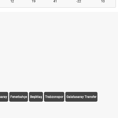
12
19
41
-22
10
saray
Fenerbahçe
Beşiktaş
Trabzonspor
Galatasaray Transfer