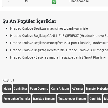
-
Chapecoense
20
Şu An Popüler İçerikler
Hradec Kralove Beşiktaş maçı şifresiz canlı yayın izle
Hradec Kralove Beşiktaş CANLI İZLE ŞİFRESİZ (Hradec Kralove B
Hradec Kralove Beşiktaş maçı şifresiz S Sport Plus izle, Hradec Kr
Hradec Kralove Beşiktaş ücretsiz izle, Hradec Kralove BJK maçı canl
Hradec Kralove - Beşiktaş maçı şifresiz izle canlı S Sport Plus linki
KEŞFET
iddaa
Canlı Skor
Puan Durumu
Canlı Anlatım
At Yarışı
Transfer Haberler
Fenerbahçe Transfer
Beşiktaş Transfer
Trabzonspor Transfer
Canlı İzle
id