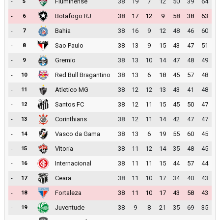
-
Fluminense
38
19
7
12
50
39
64
5
-
Botafogo RJ
38
17
12
9
58
38
63
6
-
Bahia
38
16
9
12
48
46
60
7
-
Sao Paulo
38
13
9
15
43
47
51
8
-
Gremio
38
13
10
14
47
48
49
9
-
Red Bull Bragantino
38
13
6
18
45
57
48
10
-
Atletico MG
38
12
12
13
43
41
48
11
-
Santos FC
38
12
11
15
45
50
47
12
-
Corinthians
38
12
11
14
42
47
47
13
-
Vasco da Gama
38
13
6
19
55
60
45
14
-
Vitoria
38
11
12
14
35
48
45
15
-
Internacional
38
11
11
15
44
57
44
16
-
Ceara
38
11
10
17
34
40
43
17
-
Fortaleza
38
11
10
17
43
58
43
18
-
Juventude
38
9
8
21
35
69
35
19