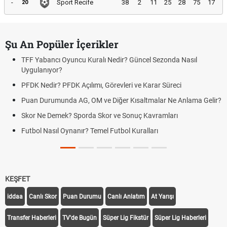
-
Sport Recife
38
2
11
25
28
75
17
20
Şu An Popüler İçerikler
TFF Yabancı Oyuncu Kuralı Nedir? Güncel Sezonda Nasıl
Uygulanıyor?
PFDK Nedir? PFDK Açılımı, Görevleri ve Karar Süreci
Puan Durumunda AG, OM ve Diğer Kısaltmalar Ne Anlama Gelir?
Skor Ne Demek? Sporda Skor ve Sonuç Kavramları
Futbol Nasıl Oynanır? Temel Futbol Kuralları
KEŞFET
iddaa
Canlı Skor
Puan Durumu
Canlı Anlatım
At Yarışı
Transfer Haberleri
TV'de Bugün
Süper Lig Fikstür
Süper Lig Haberleri