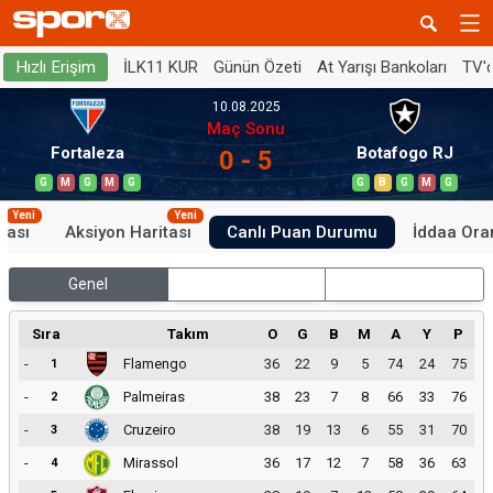
İLK11 KUR
Günün Özeti
At Yarışı Bankoları
TV'
Hızlı Erişim
10.08.2025
Maç Sonu
Fortaleza
Botafogo RJ
0 - 5
G
M
G
M
G
G
B
G
M
G
Yeni
Yeni
tası
Aksiyon Haritası
Canlı Puan Durumu
İddaa Oran
Genel
İç Saha
Dış Saha
Sıra
Takım
O
G
B
M
A
Y
P
-
Flamengo
36
22
9
5
74
24
75
1
-
Palmeiras
38
23
7
8
66
33
76
2
-
Cruzeiro
38
19
13
6
55
31
70
3
-
Mirassol
36
17
12
7
58
36
63
4