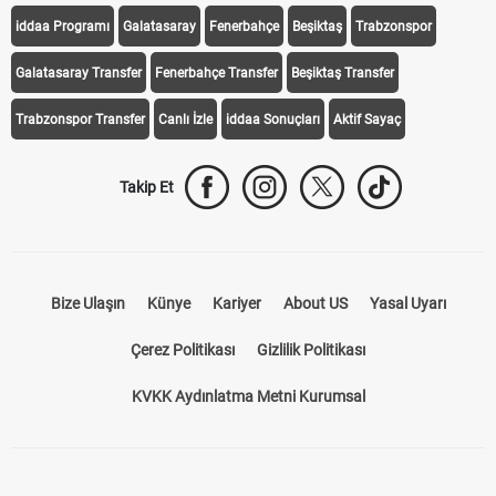
iddaa Programı
Galatasaray
Fenerbahçe
Beşiktaş
Trabzonspor
Galatasaray Transfer
Fenerbahçe Transfer
Beşiktaş Transfer
Trabzonspor Transfer
Canlı İzle
iddaa Sonuçları
Aktif Sayaç
Takip Et
Bize Ulaşın
Künye
Kariyer
About US
Yasal Uyarı
Çerez Politikası
Gizlilik Politikası
KVKK Aydınlatma Metni Kurumsal