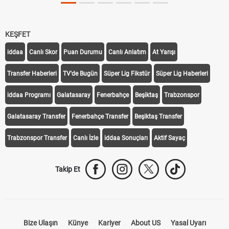
KEŞFET
iddaa
Canlı Skor
Puan Durumu
Canlı Anlatım
At Yarışı
Transfer Haberleri
TV'de Bugün
Süper Lig Fikstür
Süper Lig Haberleri
iddaa Programı
Galatasaray
Fenerbahçe
Beşiktaş
Trabzonspor
Galatasaray Transfer
Fenerbahçe Transfer
Beşiktaş Transfer
Trabzonspor Transfer
Canlı İzle
iddaa Sonuçları
Aktif Sayaç
Takip Et
Bize Ulaşın
Künye
Kariyer
About US
Yasal Uyarı