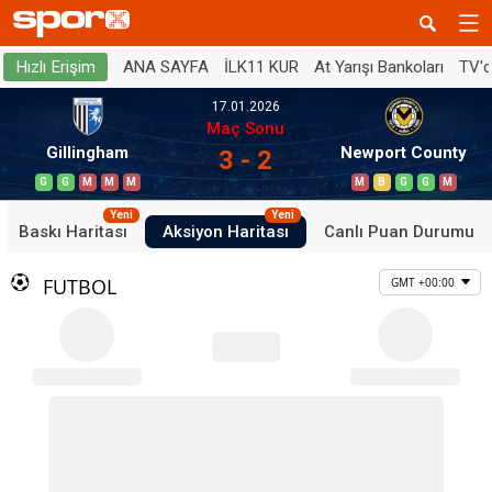
ANA SAYFA
İLK11 KUR
At Yarışı Bankoları
TV'
Hızlı Erişim
17.01.2026
Maç Sonu
Gillingham
Newport County
3 - 2
G
G
M
M
M
M
B
G
G
M
Yeni
Yeni
Baskı Haritası
Aksiyon Haritası
Canlı Puan Durumu
FUTBOL
GMT +00:00