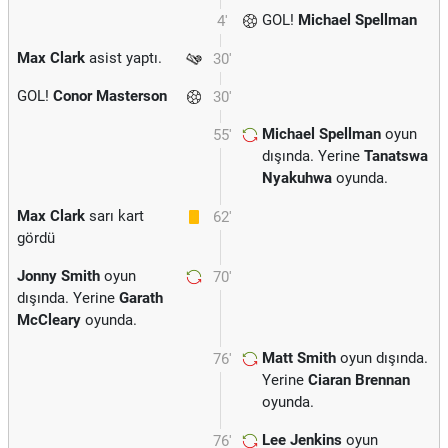
GOL!
Michael Spellman
4'
Max Clark
asist yaptı.
30'
GOL!
Conor Masterson
30'
Michael Spellman
oyun
55'
dışında. Yerine
Tanatswa
Nyakuhwa
oyunda.
Max Clark
sarı kart
62'
gördü
Jonny Smith
oyun
70'
dışında. Yerine
Garath
McCleary
oyunda.
Matt Smith
oyun dışında.
76'
Yerine
Ciaran Brennan
oyunda.
Lee Jenkins
oyun
76'