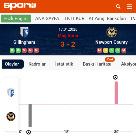
ANA SAYFA
İLK11 KUR
At Yarışı Bankoları
TV
Hızlı Erişim
17.01.2026
Maç Sonu
Gillingham
Newport County
3 - 2
G
G
M
M
M
M
B
G
G
M
Yeni
Olaylar
Kadrolar
İstatistik
Baskı Haritası
Aksiyon
0'
15'
30'