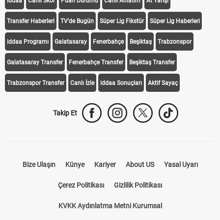
KEŞFET
iddaa
Canlı Skor
Puan Durumu
Canlı Anlatım
At Yarışı
Transfer Haberleri
TV'de Bugün
Süper Lig Fikstür
Süper Lig Haberleri
iddaa Programı
Galatasaray
Fenerbahçe
Beşiktaş
Trabzonspor
Galatasaray Transfer
Fenerbahçe Transfer
Beşiktaş Transfer
Trabzonspor Transfer
Canlı İzle
iddaa Sonuçları
Aktif Sayaç
Takip Et
Bize Ulaşın
Künye
Kariyer
About US
Yasal Uyarı
Çerez Politikası
Gizlilik Politikası