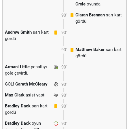
Crole
oyunda.
Ciaran Brennan
sarı kart
90'
gördü
Andrew Smith
sarı kart
90'
gördü
Matthew Baker
sarı kart
90'
gördü
Armani Little
penaltıyı
90'
gole çevirdi.
GOL!
Garath McCleary
90'
Max Clark
asist yaptı.
90'
Bradley Dack
sarı kart
90'
gördü
Bradley Dack
oyun
90'