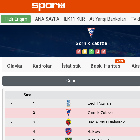
ANA SAYFA
İLK11 KUR
At Yarışı Bankoları
TV'
Hızlı Erişim
Gornik Zabrze
M
B
G
M
M
Yeni
Olaylar
Kadrolar
İstatistik
Baskı Haritası
Aks
Genel
Sıra
-
Lech Poznan
1
-
Gornik Zabrze
2
-
Jagiellonia Bialystok
3
-
Rakow
4