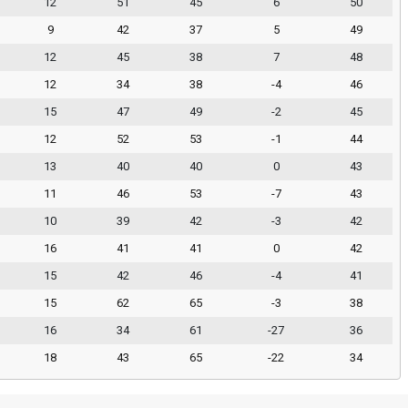
12
51
45
6
50
9
42
37
5
49
12
45
38
7
48
12
34
38
-4
46
15
47
49
-2
45
12
52
53
-1
44
13
40
40
0
43
11
46
53
-7
43
10
39
42
-3
42
16
41
41
0
42
15
42
46
-4
41
15
62
65
-3
38
16
34
61
-27
36
18
43
65
-22
34