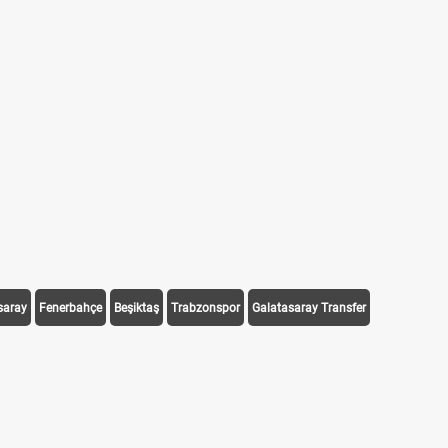
saray
Fenerbahçe
Beşiktaş
Trabzonspor
Galatasaray Transfer