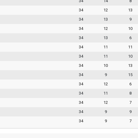
34
14
8
34
12
13
34
13
9
34
12
10
34
13
6
34
11
11
34
11
10
34
10
13
34
9
15
34
12
6
34
11
8
34
12
7
34
9
9
34
9
7