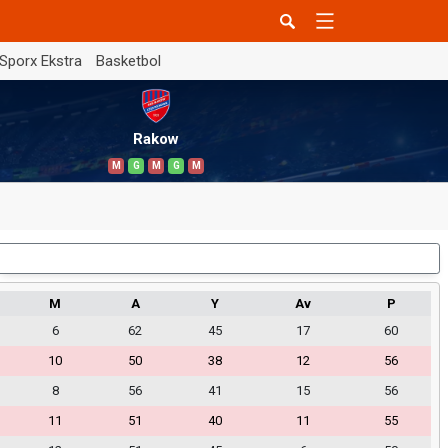
Sporx Ekstra
Basketbol
Rakow
M
G
M
G
M
Dış Saha
M
A
Y
Av
P
6
62
45
17
60
10
50
38
12
56
8
56
41
15
56
11
51
40
11
55