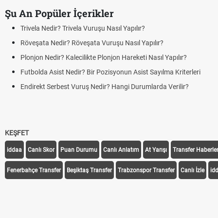
Şu An Popüler İçerikler
Trivela Nedir? Trivela Vuruşu Nasıl Yapılır?
Röveşata Nedir? Röveşata Vuruşu Nasıl Yapılır?
Plonjon Nedir? Kalecilikte Plonjon Hareketi Nasıl Yapılır?
Futbolda Asist Nedir? Bir Pozisyonun Asist Sayılma Kriterleri
Endirekt Serbest Vuruş Nedir? Hangi Durumlarda Verilir?
KEŞFET
iddaa
Canlı Skor
Puan Durumu
Canlı Anlatım
At Yarışı
Transfer Haberler
Fenerbahçe Transfer
Beşiktaş Transfer
Trabzonspor Transfer
Canlı İzle
id