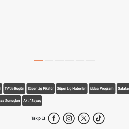
i
TV'de Bugün
Süper Lig Fikstür
Süper Lig Haberleri
iddaa Programı
Galata
daa Sonuçları
Aktif Sayaç
Takip Et