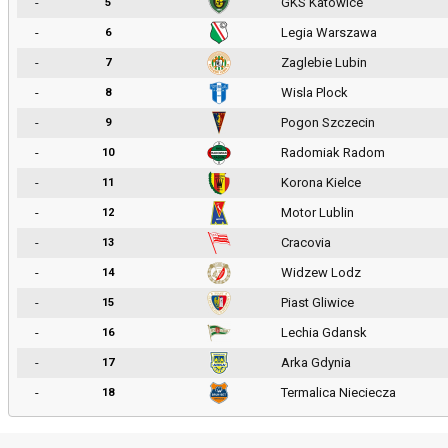
-
GKS Katowice
5
-
Legia Warszawa
6
-
Zaglebie Lubin
7
-
Wisla Plock
8
-
Pogon Szczecin
9
-
Radomiak Radom
10
-
Korona Kielce
11
-
Motor Lublin
12
-
Cracovia
13
-
Widzew Lodz
14
-
Piast Gliwice
15
-
Lechia Gdansk
16
-
Arka Gdynia
17
-
Termalica Nieciecza
18