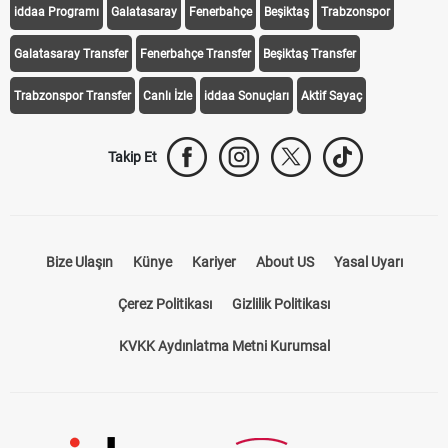
iddaa Programı
Galatasaray
Fenerbahçe
Beşiktaş
Trabzonspor
Galatasaray Transfer
Fenerbahçe Transfer
Beşiktaş Transfer
Trabzonspor Transfer
Canlı İzle
iddaa Sonuçları
Aktif Sayaç
Takip Et
Bize Ulaşın
Künye
Kariyer
About US
Yasal Uyarı
Çerez Politikası
Gizlilik Politikası
KVKK Aydınlatma Metni Kurumsal