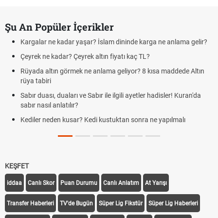
Şu An Popüler İçerikler
Kargalar ne kadar yaşar? İslam dininde karga ne anlama gelir?
Çeyrek ne kadar? Çeyrek altın fiyatı kaç TL?
Rüyada altın görmek ne anlama geliyor? 8 kısa maddede Altın
rüya tabiri
Sabır duası, duaları ve Sabır ile ilgili ayetler hadisler! Kuran'da
sabır nasıl anlatılır?
Kediler neden kusar? Kedi kustuktan sonra ne yapılmalı
KEŞFET
iddaa
Canlı Skor
Puan Durumu
Canlı Anlatım
At Yarışı
Transfer Haberleri
TV'de Bugün
Süper Lig Fikstür
Süper Lig Haberleri