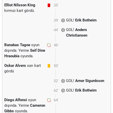
Elliot Nilsson King
35'
kırmızı kart gördü.
GOL!
Erik Botheim
39'
GOL!
Anders
44'
Christiansen
Banabas Tagoe
oyun
46'
dışında. Yerine
Seif Dine
Hraoubia
oyunda.
Oskar Alvers
sarı kart
50'
gördü
GOL!
Arnor Sigurdsson
52'
GOL!
Erik Botheim
62'
Diego Alfonsi
oyun
64'
dışında. Yerine
Cameron
Gibbs
oyunda.