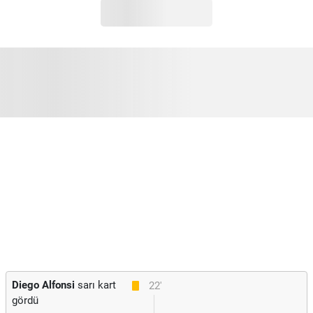
Diego Alfonsi
sarı kart
22'
gördü