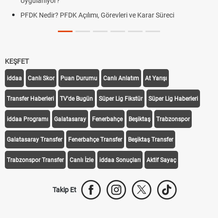
Uygulanıyor?
PFDK Nedir? PFDK Açılımı, Görevleri ve Karar Süreci
KEŞFET
iddaa
Canlı Skor
Puan Durumu
Canlı Anlatım
At Yarışı
Transfer Haberleri
TV'de Bugün
Süper Lig Fikstür
Süper Lig Haberleri
iddaa Programı
Galatasaray
Fenerbahçe
Beşiktaş
Trabzonspor
Galatasaray Transfer
Fenerbahçe Transfer
Beşiktaş Transfer
Trabzonspor Transfer
Canlı İzle
iddaa Sonuçları
Aktif Sayaç
Takip Et