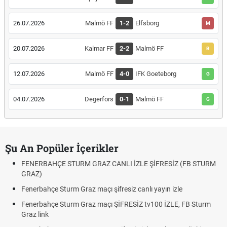
26.07.2026
Malmö FF
1-2
Elfsborg
M
20.07.2026
Kalmar FF
2-2
Malmö FF
B
12.07.2026
Malmö FF
4-0
IFK Goeteborg
G
04.07.2026
Degerfors
0-1
Malmö FF
G
Şu An Popüler İçerikler
FENERBAHÇE STURM GRAZ CANLI İZLE ŞİFRESİZ (FB STURM
GRAZ)
Fenerbahçe Sturm Graz maçı şifresiz canlı yayın izle
Fenerbahçe Sturm Graz maçı ŞİFRESİZ tv100 İZLE, FB Sturm
Graz link