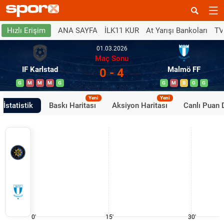
ANA SAYFA
İLK11 KUR
At Yarışı Bankoları
TV
Hızlı Erişim
01.03.2026
Maç Sonu
IF Karlstad
Malmö FF
0 - 4
G
M
M
M
G
G
M
B
G
G
Yeni
Yeni
İstatistik
Baskı Haritası
Aksiyon Haritası
Canlı Puan
0'
15'
30'