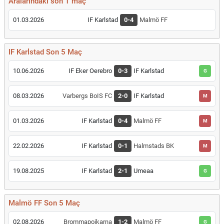
Aralarındaki son 1 maç
01.03.2026
IF Karlstad
0-4
Malmö FF
IF Karlstad Son 5 Maç
10.06.2026
IF Eker Oerebro
0-3
IF Karlstad
G
08.03.2026
Varbergs BoIS FC
2-0
IF Karlstad
M
01.03.2026
IF Karlstad
0-4
Malmö FF
M
22.02.2026
IF Karlstad
0-1
Halmstads BK
M
19.08.2025
IF Karlstad
2-1
Umeaa
G
Malmö FF Son 5 Maç
02.08.2026
Brommapojkarna
1-2
Malmö FF
G