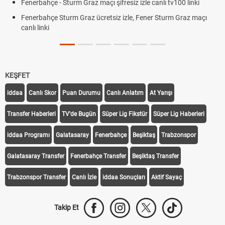
Fenerbahçe - Sturm Graz maçı şifresiz izle canlı tv100 linki
Fenerbahçe Sturm Graz ücretsiz izle, Fener Sturm Graz maçı
canlı linki
KEŞFET
iddaa
Canlı Skor
Puan Durumu
Canlı Anlatım
At Yarışı
Transfer Haberleri
TV'de Bugün
Süper Lig Fikstür
Süper Lig Haberleri
iddaa Programı
Galatasaray
Fenerbahçe
Beşiktaş
Trabzonspor
Galatasaray Transfer
Fenerbahçe Transfer
Beşiktaş Transfer
Trabzonspor Transfer
Canlı İzle
iddaa Sonuçları
Aktif Sayaç
Takip Et