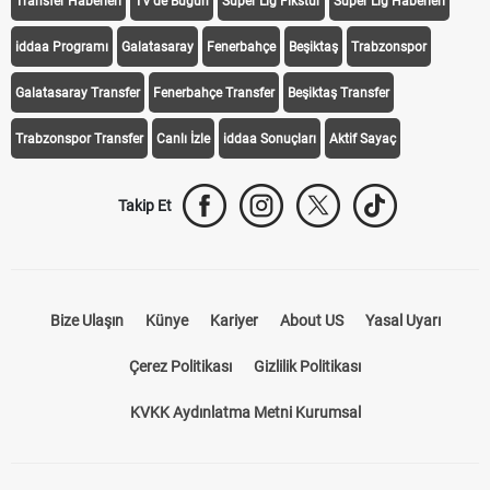
Transfer Haberleri
TV'de Bugün
Süper Lig Fikstür
Süper Lig Haberleri
iddaa Programı
Galatasaray
Fenerbahçe
Beşiktaş
Trabzonspor
Galatasaray Transfer
Fenerbahçe Transfer
Beşiktaş Transfer
Trabzonspor Transfer
Canlı İzle
iddaa Sonuçları
Aktif Sayaç
Takip Et
Bize Ulaşın
Künye
Kariyer
About US
Yasal Uyarı
Çerez Politikası
Gizlilik Politikası
KVKK Aydınlatma Metni Kurumsal