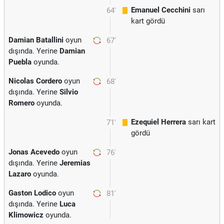
Emanuel Cecchini
sarı
64'
kart gördü
Damian Batallini
oyun
67'
dışında. Yerine
Damian
Puebla
oyunda.
Nicolas Cordero
oyun
68'
dışında. Yerine
Silvio
Romero
oyunda.
Ezequiel Herrera
sarı kart
71'
gördü
Jonas Acevedo
oyun
76'
dışında. Yerine
Jeremias
Lazaro
oyunda.
Gaston Lodico
oyun
81'
dışında. Yerine
Luca
Klimowicz
oyunda.