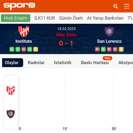
İLK11 KUR
Günün Özeti
At Yarışı Bankoları
TV
Hızlı Erişim
18.02.2025
Maç Sonu
Instituto
San Lorenzo
0 - 1
G
G
M
G
B
M
G
M
M
B
Yeni
Olaylar
Kadrolar
İstatistik
Baskı Haritası
Aksiyon
0'
15'
30'