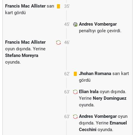
Francis Mac Allister
sarı
35'
kart gördü
Andres Vombergar
45'
penaltıyı gole çevirdi.
Francis Mac Allister
46'
oyun dışında. Yerine
Stefano Moreyra
oyunda.
Jhohan Romana
sarı kart
62'
gördü
Elian Irala
oyun dışında.
63'
Yerine
Nery Dominguez
oyunda.
Andres Vombergar
oyun
63'
dışında. Yerine
Emanuel
Cecchini
oyunda.