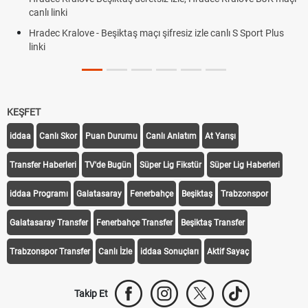
canlı linki
Hradec Kralove - Beşiktaş maçı şifresiz izle canlı S Sport Plus
linki
KEŞFET
iddaa
Canlı Skor
Puan Durumu
Canlı Anlatım
At Yarışı
Transfer Haberleri
TV'de Bugün
Süper Lig Fikstür
Süper Lig Haberleri
iddaa Programı
Galatasaray
Fenerbahçe
Beşiktaş
Trabzonspor
Galatasaray Transfer
Fenerbahçe Transfer
Beşiktaş Transfer
Trabzonspor Transfer
Canlı İzle
iddaa Sonuçları
Aktif Sayaç
Takip Et