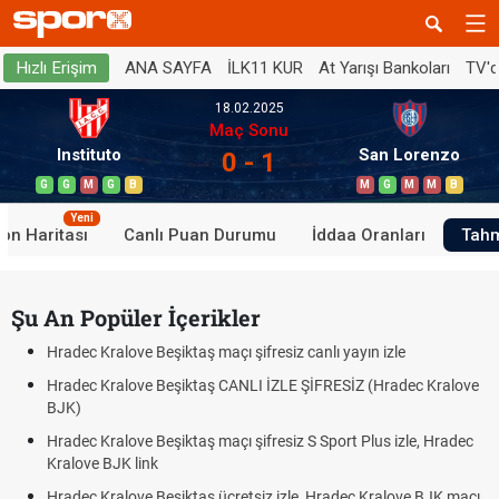
ANA SAYFA
İLK11 KUR
At Yarışı Bankoları
TV'
Hızlı Erişim
18.02.2025
Maç Sonu
Instituto
San Lorenzo
0 - 1
G
G
M
G
B
M
G
M
M
B
Yeni
on Haritası
Canlı Puan Durumu
İddaa Oranları
Tahm
Şu An Popüler İçerikler
Hradec Kralove Beşiktaş maçı şifresiz canlı yayın izle
Hradec Kralove Beşiktaş CANLI İZLE ŞİFRESİZ (Hradec Kralove
BJK)
Hradec Kralove Beşiktaş maçı şifresiz S Sport Plus izle, Hradec
Kralove BJK link
Hradec Kralove Beşiktaş ücretsiz izle, Hradec Kralove BJK maçı