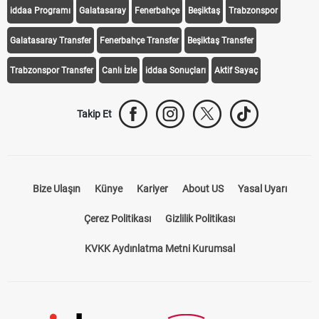
iddaa Programı
Galatasaray
Fenerbahçe
Beşiktaş
Trabzonspor
Galatasaray Transfer
Fenerbahçe Transfer
Beşiktaş Transfer
Trabzonspor Transfer
Canlı İzle
iddaa Sonuçları
Aktif Sayaç
Takip Et
Bize Ulaşın
Künye
Kariyer
About US
Yasal Uyarı
Çerez Politikası
Gizlilik Politikası
KVKK Aydınlatma Metni Kurumsal