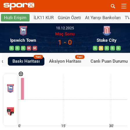
İLK11 KUR
Günün Özeti
At Yarışı Bankoları
TV
Hızlı Erişim
10.12.2025
Maç Sonu
Ipswich Town
Stoke City
1 - 0
G
G
G
M
M
G
B
G
G
G
Yeni
Yeni
ik
Baskı Haritası
Aksiyon Haritası
Canlı Puan Durumu
0'
15'
30'