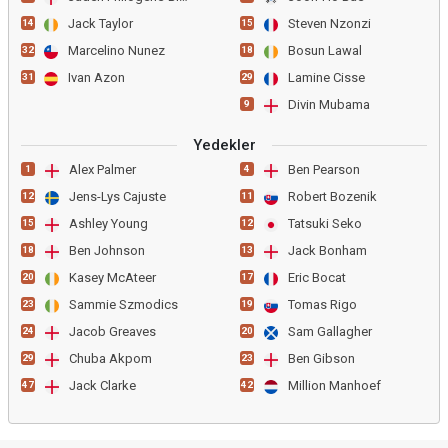
Jack Taylor
Steven Nzonzi
14
15
Marcelino Nunez
Bosun Lawal
32
18
Ivan Azon
Lamine Cisse
31
29
Divin Mubama
9
Yedekler
Alex Palmer
Ben Pearson
1
4
Jens-Lys Cajuste
Robert Bozenik
12
11
Ashley Young
Tatsuki Seko
15
12
Ben Johnson
Jack Bonham
18
13
Kasey McAteer
Eric Bocat
20
17
Sammie Szmodics
Tomas Rigo
23
19
Jacob Greaves
Sam Gallagher
24
20
Chuba Akpom
Ben Gibson
29
23
Jack Clarke
Million Manhoef
47
42