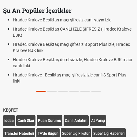
Şu An Popüler İçerikler
Hradec Kralove Beşiktaş maçı şifresiz canlı yayın izle
Hradec Kralove Beşiktaş CANLI İZLE ŞİFRESİZ (Hradec Kralove
BJK)
Hradec Kralove Beşiktaş maçı şifresiz S Sport Plus izle, Hradec
Kralove BJK link
Hradec Kralove Beşiktaş ücretsiz izle, Hradec Kralove BJK maçı
canlı linki
Hradec Kralove - Beşiktaş maçı şifresiz izle canlı S Sport Plus
linki
KEŞFET
iddaa
Canlı Skor
Puan Durumu
Canlı Anlatım
At Yarışı
Transfer Haberleri
TV'de Bugün
Süper Lig Fikstür
Süper Lig Haberleri