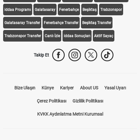
iddaa Programı
Galatasaray
Fenerbahçe
Beşiktaş
Trabzonspor
Galatasaray Transfer
Fenerbahçe Transfer
Beşiktaş Transfer
Trabzonspor Transfer
Canlı İzle
iddaa Sonuçları
Aktif Sayaç
Takip Et
Bize Ulaşın
Künye
Kariyer
About US
Yasal Uyarı
Çerez Politikası
Gizlilik Politikası
KVKK Aydınlatma Metni Kurumsal