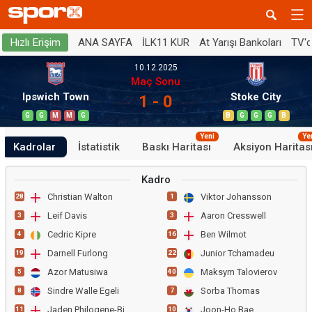
ANA SAYFA
İLK11 KUR
At Yarışı Bankoları
TV'
Hızlı Erişim
10.12.2025
Maç Sonu
Ipswich Town
Stoke City
1 - 0
G
G
M
M
G
B
G
G
G
B
Yeni
Ye
Kadrolar
İstatistik
Baskı Haritası
Aksiyon Haritas
Kadro
Christian Walton
Viktor Johansson
28
1
Leif Davis
Aaron Cresswell
3
3
Cedric Kipre
Ben Wilmot
4
16
Darnell Furlong
Junior Tchamadeu
19
22
Azor Matusiwa
Maksym Talovierov
5
40
Sindre Walle Egeli
Sorba Thomas
8
7
Jaden Philogene-Bidace
Joon-Ho Bae
11
10