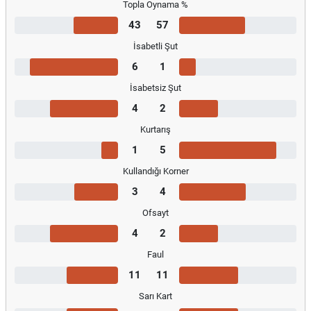
Topla Oynama %
43
57
İsabetli Şut
6
1
İsabetsiz Şut
4
2
Kurtarış
1
5
Kullandığı Korner
3
4
Ofsayt
4
2
Faul
11
11
Sarı Kart