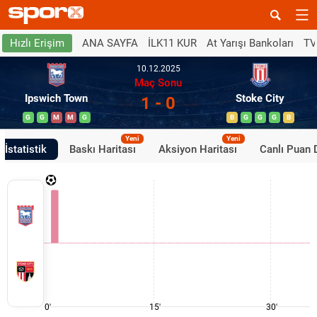
ANA SAYFA
İLK11 KUR
At Yarışı Bankoları
TV
Hızlı Erişim
10.12.2025
Maç Sonu
Ipswich Town
Stoke City
1 - 0
G
G
M
M
G
B
G
G
G
B
Yeni
Yeni
İstatistik
Baskı Haritası
Aksiyon Haritası
Canlı Puan
0'
15'
30'