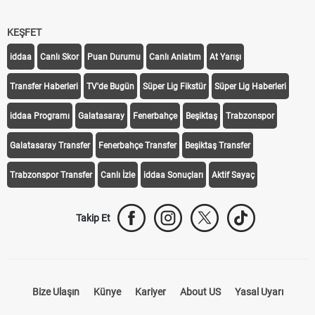
KEŞFET
iddaa
Canlı Skor
Puan Durumu
Canlı Anlatım
At Yarışı
Transfer Haberleri
TV'de Bugün
Süper Lig Fikstür
Süper Lig Haberleri
iddaa Programı
Galatasaray
Fenerbahçe
Beşiktaş
Trabzonspor
Galatasaray Transfer
Fenerbahçe Transfer
Beşiktaş Transfer
Trabzonspor Transfer
Canlı İzle
iddaa Sonuçları
Aktif Sayaç
Takip Et
Bize Ulaşın
Künye
Kariyer
About US
Yasal Uyarı