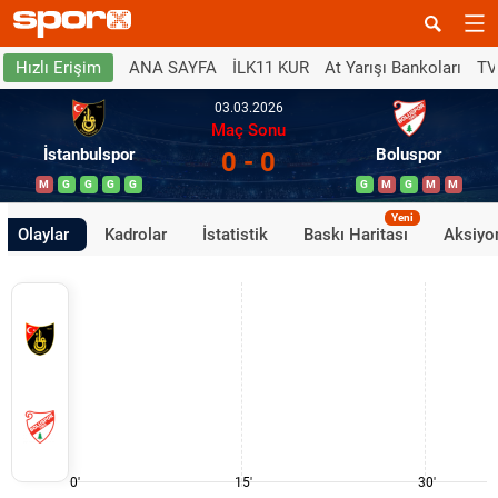
ANA SAYFA
İLK11 KUR
At Yarışı Bankoları
TV
Hızlı Erişim
03.03.2026
Maç Sonu
İstanbulspor
Boluspor
0 - 0
M
G
G
G
G
G
M
G
M
M
Yeni
Olaylar
Kadrolar
İstatistik
Baskı Haritası
Aksiyon
0'
15'
30'