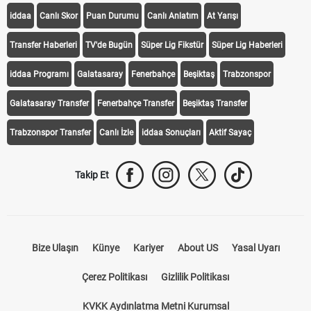
iddaa
Canlı Skor
Puan Durumu
Canlı Anlatım
At Yarışı
Transfer Haberleri
TV'de Bugün
Süper Lig Fikstür
Süper Lig Haberleri
iddaa Programı
Galatasaray
Fenerbahçe
Beşiktaş
Trabzonspor
Galatasaray Transfer
Fenerbahçe Transfer
Beşiktaş Transfer
Trabzonspor Transfer
Canlı İzle
iddaa Sonuçları
Aktif Sayaç
Takip Et
Bize Ulaşın
Künye
Kariyer
About US
Yasal Uyarı
Çerez Politikası
Gizlilik Politikası
KVKK Aydınlatma Metni Kurumsal