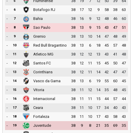
-
Fluminense
38
19
7
12
50
39
64
5
-
Botafogo RJ
38
17
12
9
58
38
63
6
-
Bahia
38
16
9
12
48
46
60
7
-
Sao Paulo
38
13
9
15
43
47
51
8
-
Gremio
38
13
10
14
47
48
49
9
-
Red Bull Bragantino
38
13
6
18
45
57
48
10
-
Atletico MG
38
12
12
13
43
41
48
11
-
Santos FC
38
12
11
15
45
50
47
12
-
Corinthians
38
12
11
14
42
47
47
13
-
Vasco da Gama
38
13
6
19
55
60
45
14
-
Vitoria
38
11
12
14
35
48
45
15
-
Internacional
38
11
11
15
44
57
44
16
-
Ceara
38
11
10
17
34
40
43
17
-
Fortaleza
38
11
10
17
43
58
43
18
-
Juventude
38
9
8
21
35
69
35
19