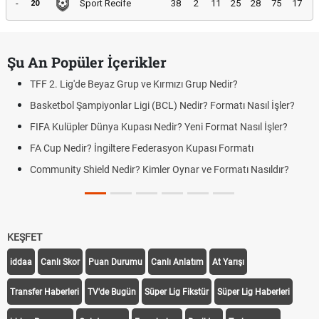
-
Sport Recife
38
2
11
25
28
75
17
20
Şu An Popüler İçerikler
TFF 2. Lig'de Beyaz Grup ve Kırmızı Grup Nedir?
Basketbol Şampiyonlar Ligi (BCL) Nedir? Formatı Nasıl İşler?
FIFA Kulüpler Dünya Kupası Nedir? Yeni Format Nasıl İşler?
FA Cup Nedir? İngiltere Federasyon Kupası Formatı
Community Shield Nedir? Kimler Oynar ve Formatı Nasıldır?
KEŞFET
iddaa
Canlı Skor
Puan Durumu
Canlı Anlatım
At Yarışı
Transfer Haberleri
TV'de Bugün
Süper Lig Fikstür
Süper Lig Haberleri