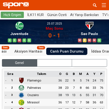
İLK11 KUR
Günün Özeti
At Yarışı Bankoları
TV'
Hızlı Erişim
25.07.2025
Maç Sonu
Juventude
Sao Paulo
0 - 1
G
G
M
G
G
M
B
M
M
G
Yeni
Yeni
tası
Aksiyon Haritası
Canlı Puan Durumu
İddaa Oran
Genel
İç Saha
Dış Saha
Sıra
Takım
O
G
B
M
A
Y
P
-
Flamengo
36
22
9
5
74
24
75
1
-
Palmeiras
38
23
7
8
66
33
76
2
-
Cruzeiro
38
19
13
6
55
31
70
3
-
Mirassol
36
17
12
7
58
36
63
4