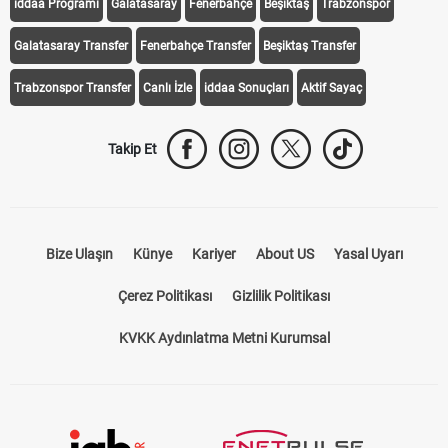
iddaa Programı
Galatasaray
Fenerbahçe
Beşiktaş
Trabzonspor
Galatasaray Transfer
Fenerbahçe Transfer
Beşiktaş Transfer
Trabzonspor Transfer
Canlı İzle
iddaa Sonuçları
Aktif Sayaç
Takip Et
Bize Ulaşın
Künye
Kariyer
About US
Yasal Uyarı
Çerez Politikası
Gizlilik Politikası
KVKK Aydınlatma Metni Kurumsal