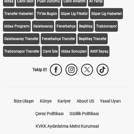
iddaa
Canlı Skor
Puan Durumu
Canlı Anlatım
At Yarışı
Transfer Haberleri
TV'de Bugün
Süper Lig Fikstür
Süper Lig Haberleri
iddaa Programı
Galatasaray
Fenerbahçe
Beşiktaş
Trabzonspor
Galatasaray Transfer
Fenerbahçe Transfer
Beşiktaş Transfer
Trabzonspor Transfer
Canlı İzle
iddaa Sonuçları
Aktif Sayaç
Takip Et
Bize Ulaşın
Künye
Kariyer
About US
Yasal Uyarı
Çerez Politikası
Gizlilik Politikası
KVKK Aydınlatma Metni Kurumsal