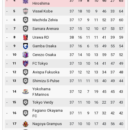
-
37
19
8
10
46
27
65
4
Hiroshima
-
Vissel Kobe
37
18
10
9
46
33
64
5
-
Machida Zelvia
37
17
9
11
52
37
60
6
-
Samara Arenası
37
15
12
10
67
53
57
7
-
Urawa RD
38
16
11
11
41
39
59
8
-
Gamba Osaka
37
16
6
15
49
55
54
9
-
Cerezo Osaka
37
14
10
13
59
57
52
10
-
FC Tokyo
37
13
10
14
41
47
49
11
-
Avispa Fukuoka
37
12
12
13
34
37
48
12
-
Shimizu S-Pulse
37
11
11
15
40
49
44
13
Yokohama
-
37
12
7
19
45
45
43
14
F.Marinos
-
Tokyo Verdy
37
11
10
16
22
37
43
15
Fagiano Okayama
-
37
11
9
17
32
42
42
16
FC
-
Nagoya Grampus
37
10
10
17
43
56
40
17