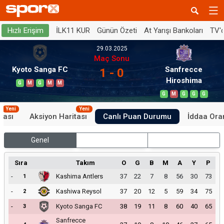
İLK11 KUR
Günün Özeti
At Yarışı Bankoları
TV'
Hızlı Erişim
29.03.2025
Maç Sonu
Kyoto Sanga FC
Sanfrecce
1 - 0
Hiroshima
G
M
G
M
M
G
M
G
G
G
Yeni
Yeni
tası
Aksiyon Haritası
Canlı Puan Durumu
İddaa Oran
Genel
İç Saha
Dış Saha
Sıra
Takım
O
G
B
M
A
Y
P
-
Kashima Antlers
37
22
7
8
56
30
73
1
-
Kashiwa Reysol
37
20
12
5
59
34
75
2
-
Kyoto Sanga FC
38
19
11
8
60
40
65
3
Sanfrecce