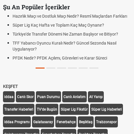
Şu An Popüler İçerikler
Hazırlık Maçı ve Dostluk Maçı Nedir? Resmî Maçlardan Farkları
Süper Lig Kaç Hafta ve Toplam Kaç Maç Oynanır?
Türkiye'de Transfer Dönemi Ne Zaman Başlıyor ve Bitiyor?
TFF Yabancı Oyuncu Kuralı Nedir? Güncel Sezonda Nasıl
Uygulanıyor?
PFDK Nedir? PFDK Açılımı, Görevleri ve Karar Süreci
KEŞFET
iddaa
Canlı Skor
Puan Durumu
Canlı Anlatım
At Yarışı
Transfer Haberleri
TV'de Bugün
Süper Lig Fikstür
Süper Lig Haberleri
iddaa Programı
Galatasaray
Fenerbahçe
Beşiktaş
Trabzonspor