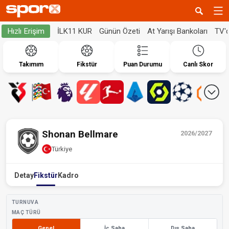
İLK11 KUR
Günün Özeti
At Yarışı Bankoları
TV'
Hızlı Erişim
Takımım
Fikstür
Puan Durumu
Canlı Skor
Shonan Bellmare
2026/2027
Türkiye
Detay
Fikstür
Kadro
TURNUVA
MAÇ TÜRÜ
Genel
İç Saha
Dış Saha