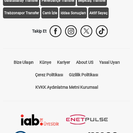
Galatasaray Transfer
Fenerbahçe Transfer
Beşiktaş Transfer
Trabzonspor Transfer
Canlı İzle
iddaa Sonuçları
Aktif Sayaç
Takip Et
Bize Ulaşın
Künye
Kariyer
About US
Yasal Uyarı
Çerez Politikası
Gizlilik Politikası
KVKK Aydınlatma Metni Kurumsal