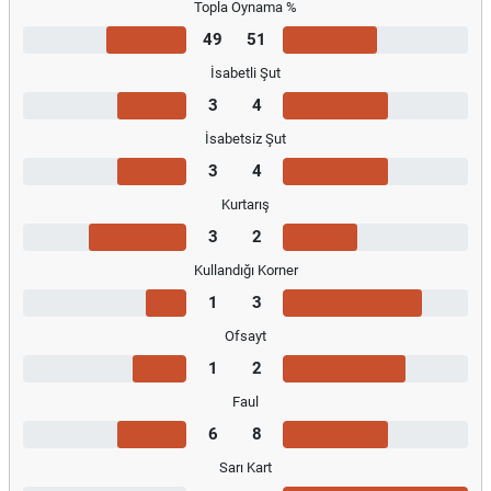
Topla Oynama %
49
51
İsabetli Şut
3
4
İsabetsiz Şut
3
4
Kurtarış
3
2
Kullandığı Korner
1
3
Ofsayt
1
2
Faul
6
8
Sarı Kart