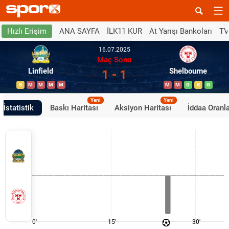
ANA SAYFA
İLK11 KUR
At Yarışı Bankoları
TV
Hızlı Erişim
16.07.2025
Maç Sonu
Linfield
Shelbourne
1 - 1
B
M
M
M
M
M
M
G
B
G
Yeni
Yeni
İstatistik
Baskı Haritası
Aksiyon Haritası
İddaa Oranla
0'
15'
30'