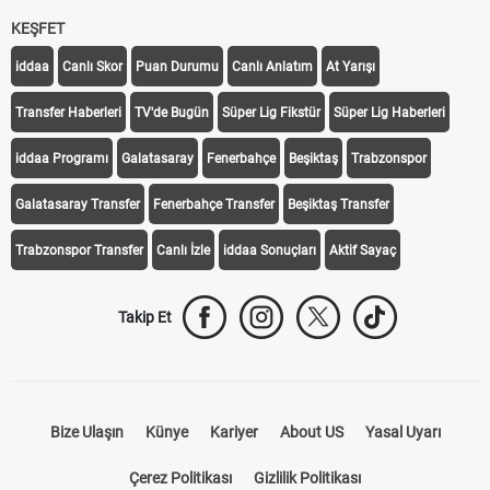
KEŞFET
iddaa
Canlı Skor
Puan Durumu
Canlı Anlatım
At Yarışı
Transfer Haberleri
TV'de Bugün
Süper Lig Fikstür
Süper Lig Haberleri
iddaa Programı
Galatasaray
Fenerbahçe
Beşiktaş
Trabzonspor
Galatasaray Transfer
Fenerbahçe Transfer
Beşiktaş Transfer
Trabzonspor Transfer
Canlı İzle
iddaa Sonuçları
Aktif Sayaç
Takip Et
Bize Ulaşın
Künye
Kariyer
About US
Yasal Uyarı
Çerez Politikası
Gizlilik Politikası