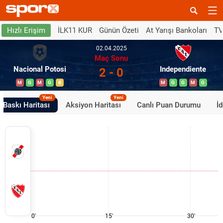
İLK11 KUR
Günün Özeti
At Yarışı Bankoları
TV
Hızlı Erişim
02.04.2025
Maç Sonu
Nacional Potosi
Independiente
2 - 0
M
G
M
G
B
M
G
G
M
G
Yeni
Yeni
Baskı Haritası
Aksiyon Haritası
Canlı Puan Durumu
İ
0'
15'
30'