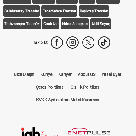
Galatasaray Transfer
Fenerbahçe Transfer
Beşiktaş Transfer
Trabzonspor Transfer
Canlı İzle
iddaa Sonuçları
Aktif Sayaç
Takip Et
Bize Ulaşın
Künye
Kariyer
About US
Yasal Uyarı
Çerez Politikası
Gizlilik Politikası
KVKK Aydınlatma Metni Kurumsal