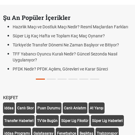
Şu An Popüler İçerikler
Hazırlık Maçı ve Dostluk Maçı Nedir? Resmî Maçlardan Farkları
Süper Lig Kaç Hafta ve Toplam Kaç Maç Oynanır?
Türkiye'de Transfer Dönemi Ne Zaman Başlıyor ve Bitiyor?
TFF Yabancı Oyuncu Kuralı Nedir? Güncel Sezonda Nasıl
Uygulanıyor?
PFDK Nedir? PFDK Açılımı, Görevleri ve Karar Süreci
KEŞFET
iddaa
Canlı Skor
Puan Durumu
Canlı Anlatım
At Yarışı
Transfer Haberleri
TV'de Bugün
Süper Lig Fikstür
Süper Lig Haberleri
iddaa Programı
Galatasaray
Fenerbahçe
Beşiktaş
Trabzonspor