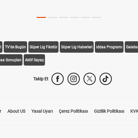
i
TV'de Bugün
Süper Lig Fikstür
Süper Lig Haberleri
iddaa Programı
Galata
daa Sonuçları
Aktif Sayaç
Takip Et
r
About US
Yasal Uyarı
Çerez Politikası
Gizlilik Politikası
KVK