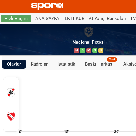
ANA SAYFA
İLK11 KUR
At Yarışı Bankoları
TV
Hızlı Erişim
Nacional Potosi
M
G
M
G
B
Yeni
Olaylar
Kadrolar
İstatistik
Baskı Haritası
Aksiyo
0'
15'
30'