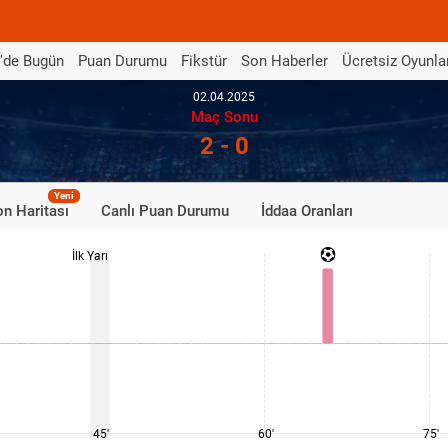
'de Bugün
Puan Durumu
Fikstür
Son Haberler
Ücretsiz Oyunla
02.04.2025
Maç Sonu
2 - 0
Yeni
n Haritası
Canlı Puan Durumu
İddaa Oranları
İlk Yarı
45'
60'
75'