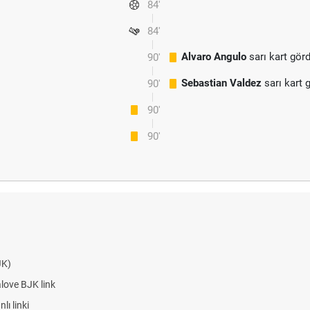
84'
84'
Alvaro Angulo
sarı kart gör
90'
Sebastian Valdez
sarı kart 
90'
90'
90'
JK)
alove BJK link
ı linki