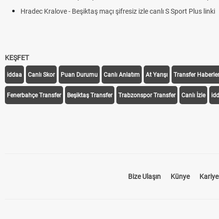
Hradec Kralove - Beşiktaş maçı şifresiz izle canlı S Sport Plus linki
KEŞFET
iddaa
Canlı Skor
Puan Durumu
Canlı Anlatım
At Yarışı
Transfer Haberler
Fenerbahçe Transfer
Beşiktaş Transfer
Trabzonspor Transfer
Canlı İzle
id
Bize Ulaşın
Künye
Kariye