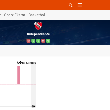
r
Sporx Ekstra
Basketbol
Independiente
M
G
G
M
G
Maç Sonucu
90 '