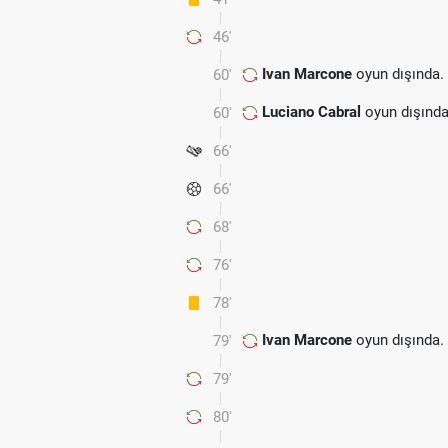
46'
Ivan Marcone
oyun dışında.
60'
Luciano Cabral
oyun dışında
60'
66'
66'
68'
76'
78'
Ivan Marcone
oyun dışında.
79'
79'
80'