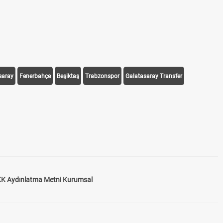
saray
Fenerbahçe
Beşiktaş
Trabzonspor
Galatasaray Transfer
K Aydınlatma Metni Kurumsal