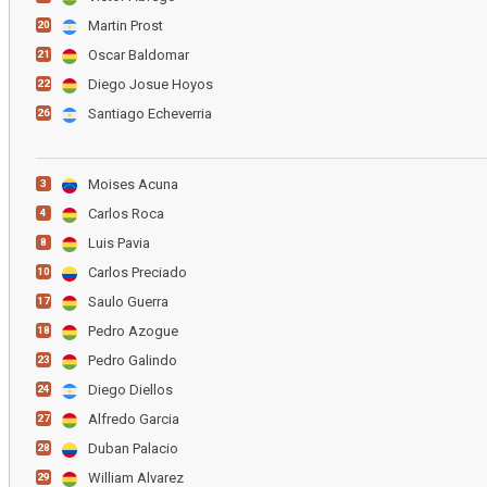
Martin Prost
20
Oscar Baldomar
21
Diego Josue Hoyos
22
Santiago Echeverria
26
Moises Acuna
3
Carlos Roca
4
Luis Pavia
8
Carlos Preciado
10
Saulo Guerra
17
Pedro Azogue
18
Pedro Galindo
23
Diego Diellos
24
Alfredo Garcia
27
Duban Palacio
28
William Alvarez
29