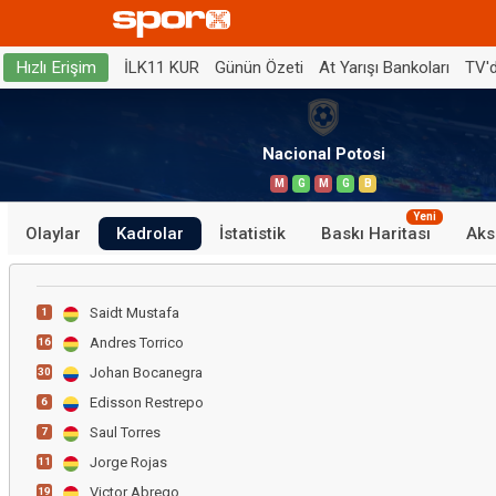
İLK11 KUR
Günün Özeti
At Yarışı Bankoları
TV'
Hızlı Erişim
Nacional Potosi
M
G
M
G
B
Yeni
Olaylar
Kadrolar
İstatistik
Baskı Haritası
Aks
Saidt Mustafa
1
Andres Torrico
16
Johan Bocanegra
30
Edisson Restrepo
6
Saul Torres
7
Jorge Rojas
11
Victor Abrego
19