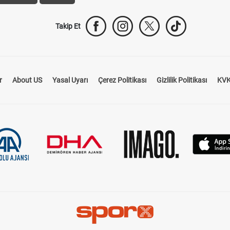
Takip Et
r
About US
Yasal Uyarı
Çerez Politikası
Gizlilik Politikası
KVK