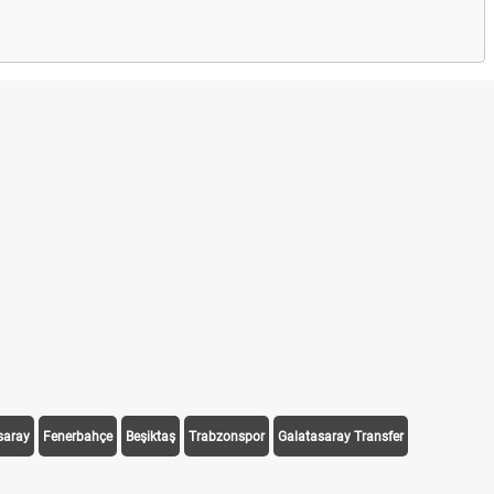
saray
Fenerbahçe
Beşiktaş
Trabzonspor
Galatasaray Transfer