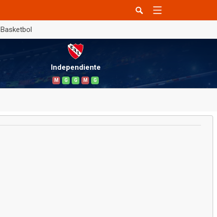
Basketbol
Independiente
M
G
G
M
G