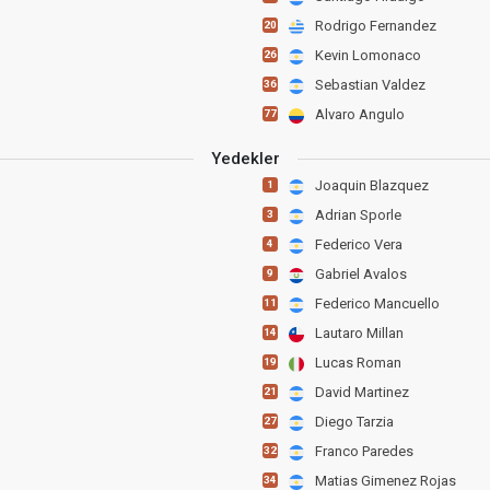
Rodrigo Fernandez
20
Kevin Lomonaco
26
Sebastian Valdez
36
Alvaro Angulo
77
Yedekler
Joaquin Blazquez
1
Adrian Sporle
3
Federico Vera
4
Gabriel Avalos
9
Federico Mancuello
11
Lautaro Millan
14
Lucas Roman
19
David Martinez
21
Diego Tarzia
27
Franco Paredes
32
Matias Gimenez Rojas
34