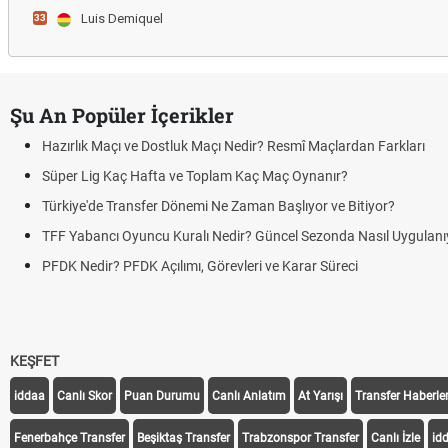
Luis Demiquel
33
Şu An Popüler İçerikler
Hazırlık Maçı ve Dostluk Maçı Nedir? Resmî Maçlardan Farkları
Süper Lig Kaç Hafta ve Toplam Kaç Maç Oynanır?
Türkiye'de Transfer Dönemi Ne Zaman Başlıyor ve Bitiyor?
TFF Yabancı Oyuncu Kuralı Nedir? Güncel Sezonda Nasıl Uygulanı
PFDK Nedir? PFDK Açılımı, Görevleri ve Karar Süreci
KEŞFET
iddaa
Canlı Skor
Puan Durumu
Canlı Anlatım
At Yarışı
Transfer Haberler
Fenerbahçe Transfer
Beşiktaş Transfer
Trabzonspor Transfer
Canlı İzle
id