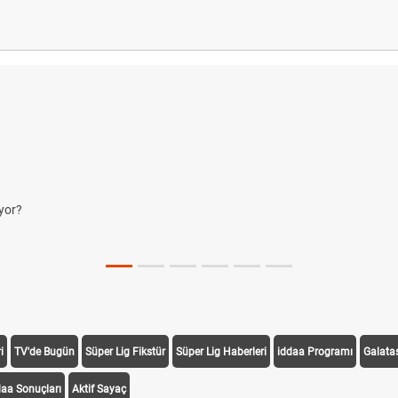
yor?
i
TV'de Bugün
Süper Lig Fikstür
Süper Lig Haberleri
iddaa Programı
Galata
daa Sonuçları
Aktif Sayaç