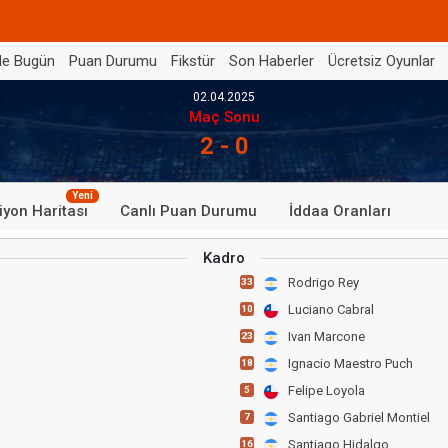
de Bugün
Puan Durumu
Fikstür
Son Haberler
Ücretsiz Oyunlar
02.04.2025
Maç Sonu
2 - 0
Yeni
iyon Haritası
Canlı Puan Durumu
İddaa Oranları
Kadro
Rodrigo Rey
33
Luciano Cabral
10
Ivan Marcone
23
Ignacio Maestro Puch
18
Felipe Loyola
5
Santiago Gabriel Montiel
7
Santiago Hidalgo
16