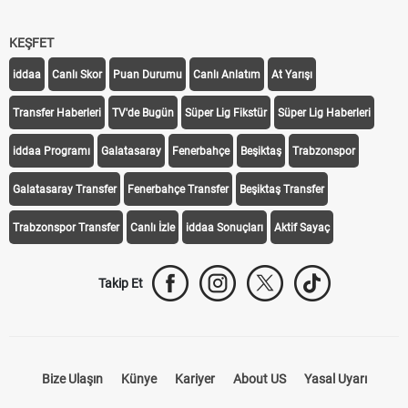
KEŞFET
iddaa
Canlı Skor
Puan Durumu
Canlı Anlatım
At Yarışı
Transfer Haberleri
TV'de Bugün
Süper Lig Fikstür
Süper Lig Haberleri
iddaa Programı
Galatasaray
Fenerbahçe
Beşiktaş
Trabzonspor
Galatasaray Transfer
Fenerbahçe Transfer
Beşiktaş Transfer
Trabzonspor Transfer
Canlı İzle
iddaa Sonuçları
Aktif Sayaç
Takip Et
Bize Ulaşın
Künye
Kariyer
About US
Yasal Uyarı