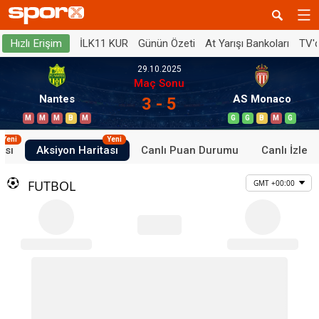
İLK11 KUR
Günün Özeti
At Yarışı Bankoları
TV'
Hızlı Erişim
29.10.2025
Maç Sonu
Nantes
AS Monaco
3 - 5
M
M
M
B
M
G
G
B
M
G
Yeni
Yeni
ası
Aksiyon Haritası
Canlı Puan Durumu
Canlı İzle
FUTBOL
GMT +00:00