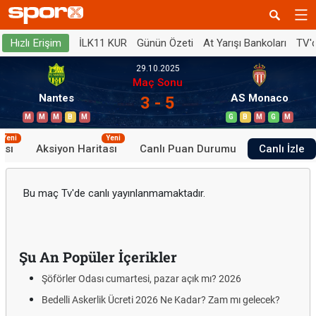
İLK11 KUR
Günün Özeti
At Yarışı Bankoları
TV'
Hızlı Erişim
29.10.2025
Maç Sonu
Nantes
AS Monaco
3 - 5
M
M
M
B
M
G
B
M
G
M
Yeni
Yeni
ası
Aksiyon Haritası
Canlı Puan Durumu
Canlı İzle
Bu maç Tv'de canlı yayınlanmamaktadır.
Şu An Popüler İçerikler
Şöförler Odası cumartesi, pazar açık mı? 2026
Bedelli Askerlik Ücreti 2026 Ne Kadar? Zam mı gelecek?