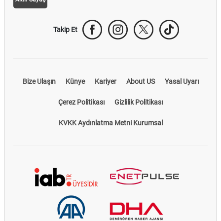
Takip Et
Bize Ulaşın
Künye
Kariyer
About US
Yasal Uyarı
Çerez Politikası
Gizlilik Politikası
KVKK Aydınlatma Metni Kurumsal