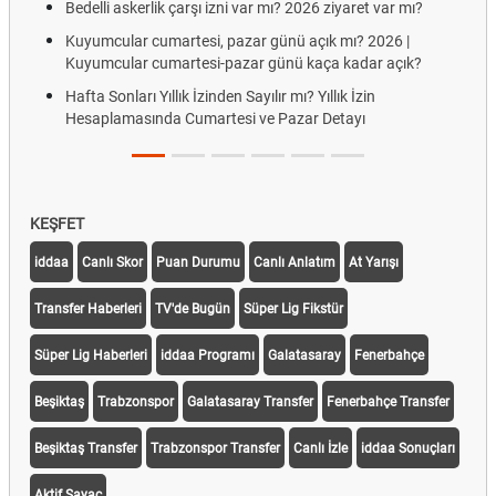
Bedelli askerlik çarşı izni var mı? 2026 ziyaret var mı?
Kuyumcular cumartesi, pazar günü açık mı? 2026 |
Kuyumcular cumartesi-pazar günü kaça kadar açık?
Hafta Sonları Yıllık İzinden Sayılır mı? Yıllık İzin
Hesaplamasında Cumartesi ve Pazar Detayı
KEŞFET
iddaa
Canlı Skor
Puan Durumu
Canlı Anlatım
At Yarışı
Transfer Haberleri
TV'de Bugün
Süper Lig Fikstür
Süper Lig Haberleri
iddaa Programı
Galatasaray
Fenerbahçe
Beşiktaş
Trabzonspor
Galatasaray Transfer
Fenerbahçe Transfer
Beşiktaş Transfer
Trabzonspor Transfer
Canlı İzle
iddaa Sonuçları
Aktif Sayaç