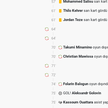
Mohammed Salisu
sarı kart
57'
Thilo Kehrer
sarı kart gördü
61'
Jordan Teze
sarı kart gördü
61'
64'
64'
Takumi Minamino
oyun dışı
70'
Christian Mawissa
oyun dış
70'
.
71'
72'
Folarin Balogun
oyun dışınd
74'
GOL!
Aleksandr Golovin
75'
Kassoum Ouattara
asist yap
75'