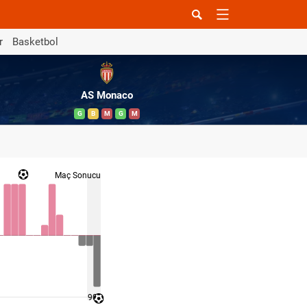
r
Basketbol
AS Monaco
G
B
M
G
M
Maç Sonucu
90 '