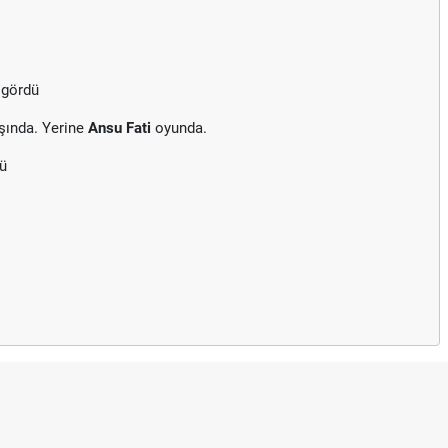
 gördü
şında. Yerine
Ansu Fati
oyunda.
dü
Puan Durumunda AG, OM ve Diğer Kısa