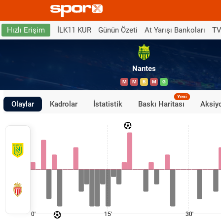
İLK11 KUR
Günün Özeti
At Yarışı Bankoları
TV
Hızlı Erişim
Nantes
M
M
B
M
G
Yeni
Olaylar
Kadrolar
İstatistik
Baskı Haritası
Aksiyo
0'
15'
30'