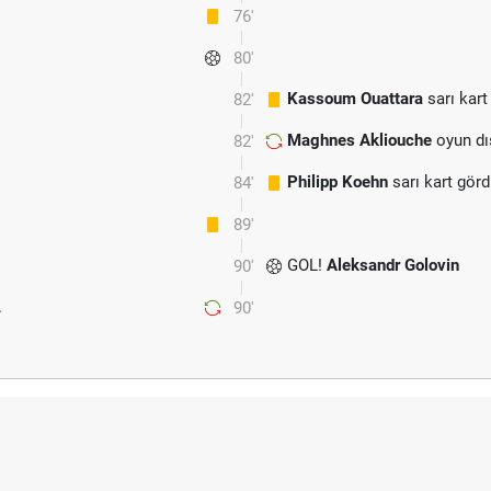
76'
80'
Kassoum Ouattara
sarı kart
82'
Maghnes Akliouche
oyun dı
82'
Philipp Koehn
sarı kart gör
84'
89'
GOL!
Aleksandr Golovin
90'
.
90'