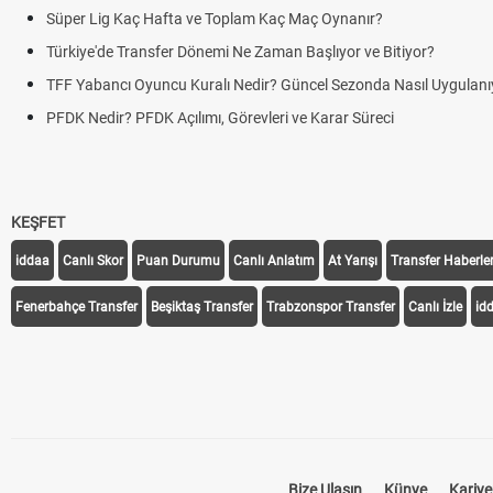
ç Maç Oynanır?
n Başlıyor ve Bitiyor?
 Güncel Sezonda Nasıl Uygulanıyor?
i ve Karar Süreci
KEŞFET
iddaa
Canlı Skor
Puan Durumu
Canlı Anlatım
At Yarışı
Transfer Haberler
Fenerbahçe Transfer
Beşiktaş Transfer
Trabzonspor Transfer
Canlı İzle
id
Bize Ulaşın
Künye
Kariye