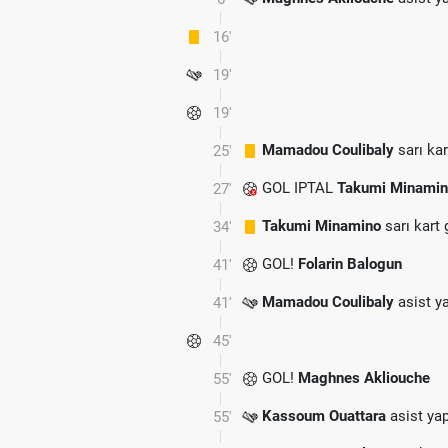
16'
19'
19'
Mamadou Coulibaly
sarı kar
25'
GOL IPTAL
Takumi Minami
27'
Takumi Minamino
sarı kart
34'
GOL!
Folarin Balogun
41'
Mamadou Coulibaly
asist ya
41'
45'
GOL!
Maghnes Akliouche
55'
Kassoum Ouattara
asist yap
55'