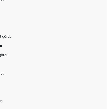
t gördü
no
 gördü
ptı.
tı.