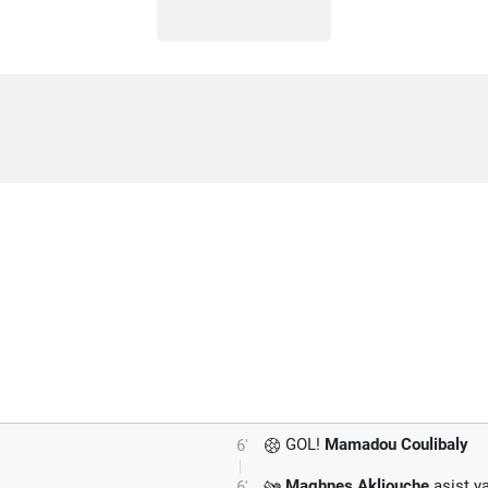
GOL!
Mamadou Coulibaly
6'
Maghnes Akliouche
asist ya
6'