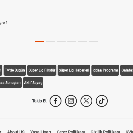
i
TV'de Bugün
Süper Lig Fikstür
Süper Lig Haberleri
iddaa Programı
Galata
daa Sonuçları
Aktif Sayaç
Takip Et
r
About US
Yasal Uyarı
Çerez Politikası
Gizlilik Politikası
KVK