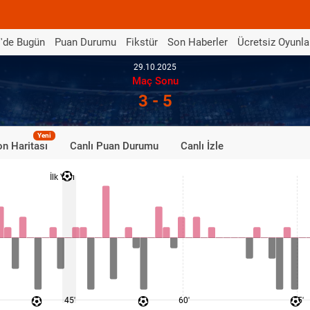
'de Bugün
Puan Durumu
Fikstür
Son Haberler
Ücretsiz Oyunla
29.10.2025
Maç Sonu
3 - 5
Yeni
n Haritası
Canlı Puan Durumu
Canlı İzle
İlk Yarı
45'
60'
75'