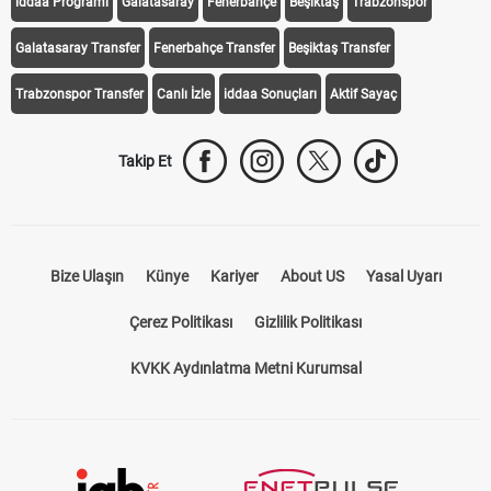
iddaa Programı
Galatasaray
Fenerbahçe
Beşiktaş
Trabzonspor
Galatasaray Transfer
Fenerbahçe Transfer
Beşiktaş Transfer
Trabzonspor Transfer
Canlı İzle
iddaa Sonuçları
Aktif Sayaç
Takip Et
Bize Ulaşın
Künye
Kariyer
About US
Yasal Uyarı
Çerez Politikası
Gizlilik Politikası
KVKK Aydınlatma Metni Kurumsal