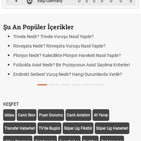
-
Italy/Germany
0
0
0
0
0
0
0
5
Şu An Popüler İçerikler
Trivela Nedir? Trivela Vuruşu Nasıl Yapılır?
Röveşata Nedir? Röveşata Vuruşu Nasıl Yapılır?
Plonjon Nedir? Kalecilikte Plonjon Hareketi Nasıl Yapılır?
Futbolda Asist Nedir? Bir Pozisyonun Asist Sayılma Kriterleri
Endirekt Serbest Vuruş Nedir? Hangi Durumlarda Verilir?
KEŞFET
iddaa
Canlı Skor
Puan Durumu
Canlı Anlatım
At Yarışı
Transfer Haberleri
TV'de Bugün
Süper Lig Fikstür
Süper Lig Haberleri