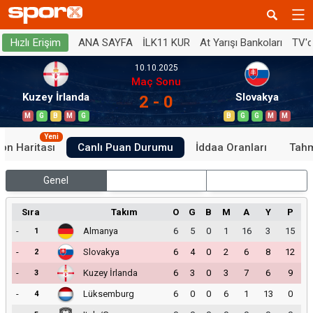
ANA SAYFA
İLK11 KUR
At Yarışı Bankoları
TV'
Hızlı Erişim
10.10.2025
Maç Sonu
Kuzey İrlanda
Slovakya
2 - 0
M
G
B
M
G
B
G
G
M
M
Yeni
on Haritası
Canlı Puan Durumu
İddaa Oranları
Tahm
Genel
İç Saha
Dış Saha
Sıra
Takım
O
G
B
M
A
Y
P
-
Almanya
6
5
0
1
16
3
15
1
-
Slovakya
6
4
0
2
6
8
12
2
-
Kuzey İrlanda
6
3
0
3
7
6
9
3
-
Lüksemburg
6
0
0
6
1
13
0
4